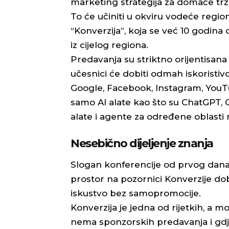
marketing strategija za domaće trži
To će učiniti u okviru vodeće regio
“Konverzija”, koja se već 10 godina
iz cijelog regiona.
Predavanja su striktno orijentisana
učesnici će dobiti odmah iskoristi
Google, Facebook, Instagram, YouTu
samo AI alate kao što su ChatGPT, Ge
alate i agente za određene oblasti
Nesebično dijeljenje znanja
Slogan konferencije od prvog dana g
prostor na pozornici Konverzije dob
iskustvo bez samopromocije.
Konverzija je jedna od rijetkih, a m
nema sponzorskih predavanja i gdje 