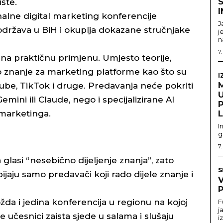
S
šte.
nalne digital marketing konferencije
J
 održava u BiH i okuplja dokazane stručnjake
j
n
7
 na praktičnu primjenu. Umjesto teorije,
vo znanje za marketing platforme kao što su
I
be, TikTok i druge. Predavanja neće pokriti
U
mini ili Claude, nego i specijalizirane AI
 marketinga.
I
g
7
lasi “nesebično dijeljenje znanja”, zato
S
ijaju samo predavači koji rado dijele znanje i
P
ožda i jedina konferencija u regionu na kojoj
F
j
učesnici zaista sjede u salama i slušaju
i