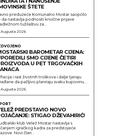
INDIKATA I NANOŠENJE
IMOVINSKE ŠTETE
avno preduzeće Komunalno Mostar saopćilo
e da nastavlja podnositi krivične prijave
adležnom tužilaštvu za...
. Augusta 2026.
ZDVOJENO
MOSTARSKI BAROMETAR CIJENA:
POREDILI SMO CIJENE ČETIRI
PROIZVODA U PET TRGOVAČKIH
LANACA
nflacija i rast životnih troškova i dalje tjeraju
rađane da pažljivo planiraju svaku kupovinu....
. Augusta 2026.
PORT
VELEŽ PREDSTAVIO NOVO
OJAČANJE: STIGAO DŽEVAHIRIĆ!
udbalski klub Velež Mostar nastavlja s
ačanjem igračkog kadra za predstojeće
zazove. Novi član...