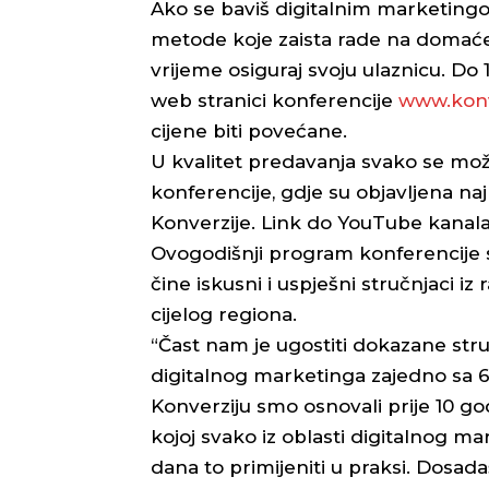
Ako se baviš digitalnim marketingom 
metode koje zaista rade na domaćem
vrijeme osiguraj svoju ulaznicu. Do 
web stranici konferencije
www.konv
cijene biti povećane.
U kvalitet predavanja svako se mo
konferencije, gdje su objavljena na
Konverzije. Link do YouTube kanala 
Ovogodišnji program konferencije s
čine iskusni i uspješni stručnjaci iz 
cijelog regiona.
“Čast nam je ugostiti dokazane stru
digitalnog marketinga zajedno sa 65
Konverziju smo osnovali prije 10 go
kojoj svako iz oblasti digitalnog m
dana to primijeniti u praksi. Dosadaš