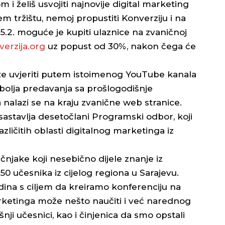
i želiš usvojiti najnovije digital marketing
 tržištu, nemoj propustiti Konverziju i na
15.2. moguće je kupiti ulaznice na zvaničnoj
erzija.org
uz popust od 30%, nakon čega će
že uvjeriti putem istoimenog YouTube kanala
jbolja predavanja sa prošlogodišnje
nalazi se na kraju zvanične web stranice.
astavlja desetočlani Programski odbor, koji
različitih oblasti digitalnog marketinga iz
čnjake koji nesebično dijele znanje iz
0 učesnika iz cijelog regiona u Sarajevu.
dina s ciljem da kreiramo konferenciju na
arketinga može nešto naučiti i već narednog
nji učesnici, kao i činjenica da smo opstali