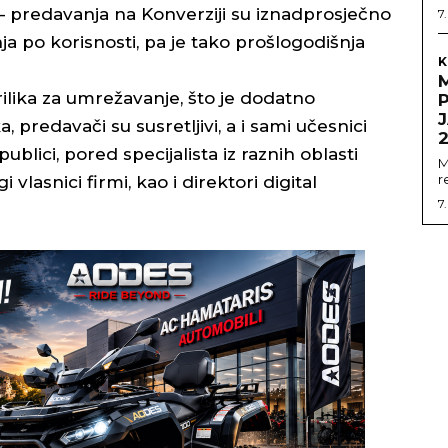
– predavanja na Konverziji su iznadprosječno
7
ja po korisnosti, pa je tako prošlogodišnja
K
rilika za umrežavanje, što je dodatno
J
, predavači su susretljivi, a i sami učesnici
ublici, pored specijalista iz raznih oblasti
M
r
vlasnici firmi, kao i direktori digital
7