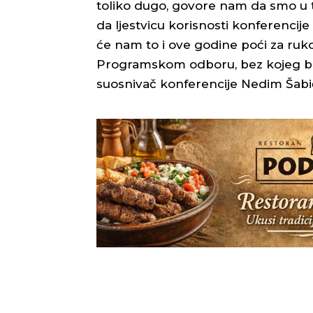
toliko dugo, govore nam da smo u t
da ljestvicu korisnosti konferenci
će nam to i ove godine poći za ru
Programskom odboru, bez kojeg bi t
suosnivač konferencije Nedim Šabić