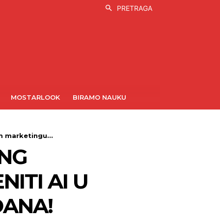
PRETRAGA
MOSTARLOOK
BIRAMO NAUKU
m marketingu...
ING
ITI AI U
DANA!