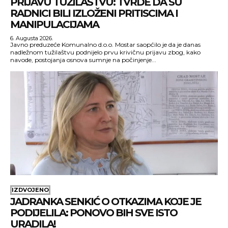
PRIJAVU TUŽILAŠTVU: TVRDE DA SU
RADNICI BILI IZLOŽENI PRITISCIMA I
MANIPULACIJAMA
6. Augusta 2026.
Javno preduzeće Komunalno d.o.o. Mostar saopćilo je da je danas
nadležnom tužilaštvu podnijelo prvu krivičnu prijavu zbog, kako
navode, postojanja osnova sumnje na počinjenje...
IZDVOJENO
JADRANKA SENKIĆ O OTKAZIMA KOJE JE
PODIJELILA: PONOVO BIH SVE ISTO
URADILA!