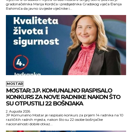
gradonačelnika Marija Kordića i predsjednika Gradskog vijeća Đanija
Rahimića da javno izvijeste vijećnike i...
MOSTAR
MOSTAR: J.P. KOMUNALNO RASPISALO
KONKURS ZA NOVE RADNIKE NAKON ŠTO
SU OTPUSTILI 22 BOŠNJAKA
2. Augusta 2026.
JP Komunalno Mostar je raspisalo konkurs za prijem 14 radnika na 10
različitih radnih mjesta, nakon što su 22 osobe bošnjačke
nacionalnosti dobile otkaz...