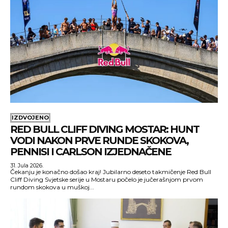
IZDVOJENO
RED BULL CLIFF DIVING MOSTAR: HUNT
VODI NAKON PRVE RUNDE SKOKOVA,
PENNISI I CARLSON IZJEDNAČENE
31. Jula 2026.
Čekanju je konačno došao kraj! Jubilarno deseto takmičenje Red Bull
Cliff Diving Svjetske serije u Mostaru počelo je jučerašnjom prvom
rundom skokova u muškoj...