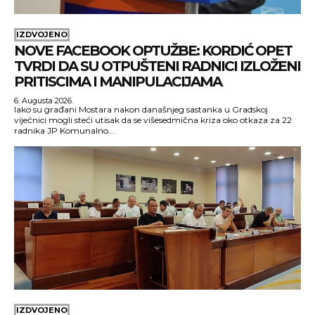
IZDVOJENO
NOVE FACEBOOK OPTUŽBE: KORDIĆ OPET
TVRDI DA SU OTPUŠTENI RADNICI IZLOŽENI
PRITISCIMA I MANIPULACIJAMA
6. Augusta 2026.
Iako su građani Mostara nakon današnjeg sastanka u Gradskoj
vijećnici mogli steći utisak da se višesedmična kriza oko otkaza za 22
radnika JP Komunalno...
IZDVOJENO