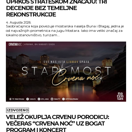
UPRKOS STRATEŠKOM ZNAČAJU: TRI
DECENIJE BEZ TEMELJNE
REKONSTRUKCIJE
4. Augusta 2026.
Saobraćajnica koja povezuje mostarska naselja Buna i Blagaj, jedna je
od najvažnijih prometnica na jugu Mostara. Iako ima veliki značaj za
lokalno stanovništvo, turizam...
IZDVOJENO
VELEŽ OKUPLJA CRVENU PORODICU:
VEČERAS “CRVENA NOĆ” UZ BOGAT
PROGRAM I KONCERT