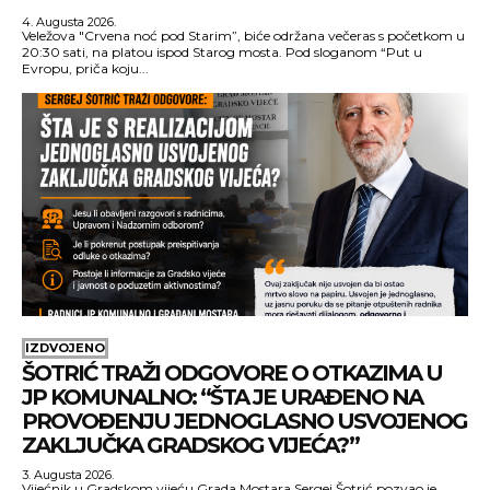
4. Augusta 2026.
Veležova "Crvena noć pod Starim”, biće održana večeras s početkom u
20:30 sati, na platou ispod Starog mosta. Pod sloganom “Put u
Evropu, priča koju...
IZDVOJENO
ŠOTRIĆ TRAŽI ODGOVORE O OTKAZIMA U
JP KOMUNALNO: “ŠTA JE URAĐENO NA
PROVOĐENJU JEDNOGLASNO USVOJENOG
ZAKLJUČKA GRADSKOG VIJEĆA?”
3. Augusta 2026.
Vijećnik u Gradskom vijeću Grada Mostara Sergej Šotrić pozvao je