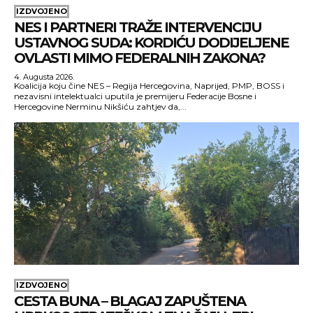
IZDVOJENO
NES I PARTNERI TRAŽE INTERVENCIJU
USTAVNOG SUDA: KORDIĆU DODIJELJENE
OVLASTI MIMO FEDERALNIH ZAKONA?
4. Augusta 2026.
Koalicija koju čine NES – Regija Hercegovina, Naprijed, PMP, BOSS i
nezavisni intelektualci uputila je premijeru Federacije Bosne i
Hercegovine Nerminu Nikšiću zahtjev da,...
IZDVOJENO
CESTA BUNA – BLAGAJ ZAPUŠTENA