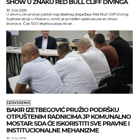
SHOW U ZNAKU RED BULL CLIFF DIVINGA
30. Jula 2026.
U okviru otvaranja jubilarnog desetog događaja Red Bull Cliff Diving
Svjetske serije u Mostaru, sinoć je priređen spektakularan show
dronova. Čak 500 letjelica pojavilo se...
IZDVOJENO
BAKIR IZETBEGOVIĆ PRUŽIO PODRŠKU
OTPUŠTENIM RADNICIMA JP KOMUNALNO
MOSTAR: SDA ĆE ISKORISTITI SVE PRAVNE I
INSTITUCIONALNE MEHANIZME
30. Jula 2026.