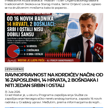
Predstavnik Kluba skakača "Mostari" i član Organizacionog odbora
tradicionalnih Skokova sa Starog mosta, Semir Drljević Lovac, oglasio
se na društvenim mrežama kako bi pojasnio...
IZDVOJENO
RAVNOPRAVNOST NA KORDIĆEV NAČIN: OD
16 ZAPOSLENIH, 14 HRVATA, 2 BOŠNJAKA I
NITI JEDAN SRBIN I OSTALI
31. Jula 2026.
Grad Mostar je, u okviru Programa zapošljavanja Službe za
zapošljavanje Hercegovačko-neretvanskog kantona, zaposlio 16 novih
radnika u Gradskoj upravi. Međutim, prema informacijama do kojih...