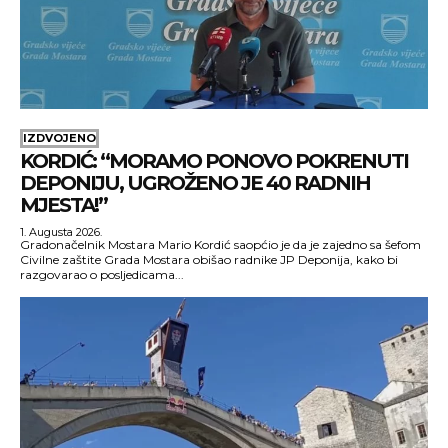
IZDVOJENO
KORDIĆ: “MORAMO PONOVO POKRENUTI
DEPONIJU, UGROŽENO JE 40 RADNIH
MJESTA!”
1. Augusta 2026.
Gradonačelnik Mostara Mario Kordić saopćio je da je zajedno sa šefom
Civilne zaštite Grada Mostara obišao radnike JP Deponija, kako bi
razgovarao o posljedicama...