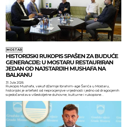
MOSTAR
HISTORIJSKI RUKOPIS SPAŠEN ZA BUDUĆE
GENERACIJE: U MOSTARU RESTAURIRAN
JEDAN OD NAJSTARIJIH MUSHAFA NA
BALKANU
31. Jula 2026.
Rukopis Mushafa, vakuf džamije Ibrahim-age Šarića u Mostaru,
historijski je artefakt od neprocjenjive vrijednosti i jedno od dragocjenih
svjedočanstava višestoljetne duhovne, kulturne i rukopisne...