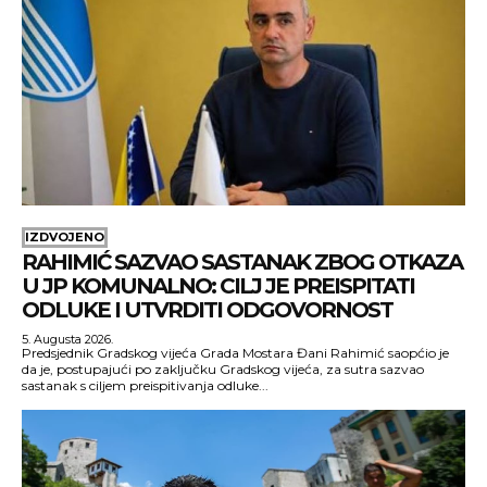
IZDVOJENO
RAHIMIĆ SAZVAO SASTANAK ZBOG OTKAZA
U JP KOMUNALNO: CILJ JE PREISPITATI
ODLUKE I UTVRDITI ODGOVORNOST
5. Augusta 2026.
Predsjednik Gradskog vijeća Grada Mostara Đani Rahimić saopćio je
da je, postupajući po zaključku Gradskog vijeća, za sutra sazvao
sastanak s ciljem preispitivanja odluke...