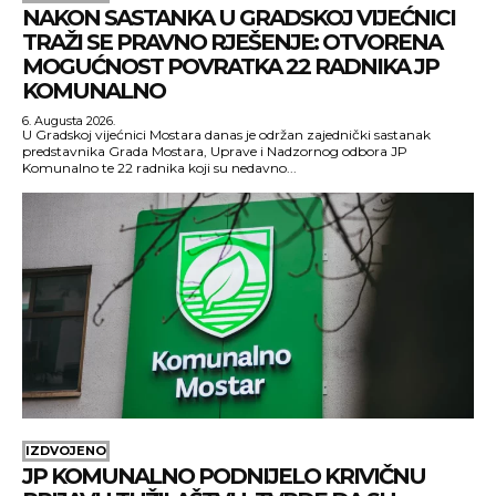
NAKON SASTANKA U GRADSKOJ VIJEĆNICI
TRAŽI SE PRAVNO RJEŠENJE: OTVORENA
MOGUĆNOST POVRATKA 22 RADNIKA JP
KOMUNALNO
6. Augusta 2026.
U Gradskoj vijećnici Mostara danas je održan zajednički sastanak
predstavnika Grada Mostara, Uprave i Nadzornog odbora JP
Komunalno te 22 radnika koji su nedavno...
IZDVOJENO
JP KOMUNALNO PODNIJELO KRIVIČNU