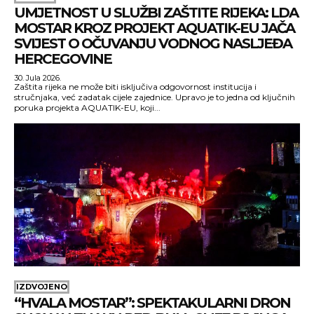
UMJETNOST U SLUŽBI ZAŠTITE RIJEKA: LDA
MOSTAR KROZ PROJEKT AQUATIK-EU JAČA
SVIJEST O OČUVANJU VODNOG NASLJEĐA
HERCEGOVINE
30. Jula 2026.
Zaštita rijeka ne može biti isključiva odgovornost institucija i
stručnjaka, već zadatak cijele zajednice. Upravo je to jedna od ključnih
poruka projekta AQUATIK-EU, koji...
IZDVOJENO
“HVALA MOSTAR”: SPEKTAKULARNI DRON