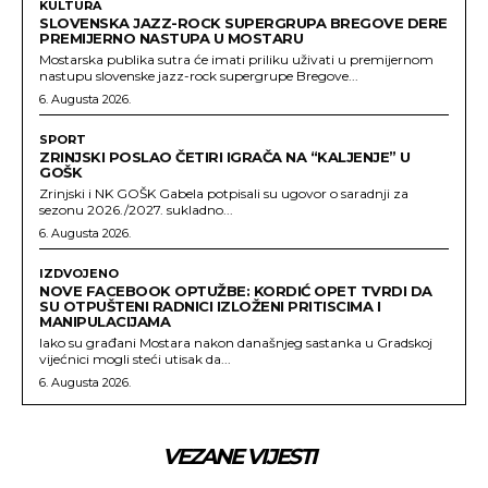
KULTURA
SLOVENSKA JAZZ-ROCK SUPERGRUPA BREGOVE DERE
PREMIJERNO NASTUPA U MOSTARU
Mostarska publika sutra će imati priliku uživati u premijernom
nastupu slovenske jazz-rock supergrupe Bregove...
6. Augusta 2026.
SPORT
ZRINJSKI POSLAO ČETIRI IGRAČA NA “KALJENJE” U
GOŠK
Zrinjski i NK GOŠK Gabela potpisali su ugovor o saradnji za
sezonu 2026./2027. sukladno...
6. Augusta 2026.
IZDVOJENO
NOVE FACEBOOK OPTUŽBE: KORDIĆ OPET TVRDI DA
SU OTPUŠTENI RADNICI IZLOŽENI PRITISCIMA I
MANIPULACIJAMA
Iako su građani Mostara nakon današnjeg sastanka u Gradskoj
vijećnici mogli steći utisak da...
6. Augusta 2026.
VEZANE VIJESTI