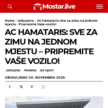
Mostar.live
Home
Izdvojeno
AC Hamataris: Sve za zimu na jednom
mjestu - Pripremite Vaše vozilo!
AC HAMATARIS: SVE ZA
ZIMU NA JEDNOM
MJESTU – PRIPREMITE
VAŠE VOZILO!
IZDVOJENO
PRIVREDA
SVE VIJESTI
OBJAVLJENO
30. NOVEMBRA 2025.