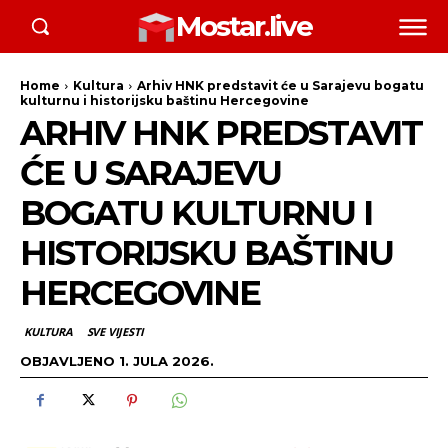
Mostar.live
Home
Kultura
Arhiv HNK predstavit će u Sarajevu bogatu
kulturnu i historijsku baštinu Hercegovine
ARHIV HNK PREDSTAVIT
ĆE U SARAJEVU
BOGATU KULTURNU I
HISTORIJSKU BAŠTINU
HERCEGOVINE
KULTURA
SVE VIJESTI
OBJAVLJENO
1. JULA 2026.