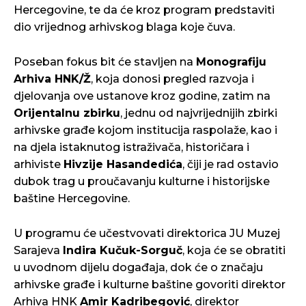
Hercegovine, te da će kroz program predstaviti
dio vrijednog arhivskog blaga koje čuva.
Poseban fokus bit će stavljen na
Monografiju
Arhiva HNK/Ž
, koja donosi pregled razvoja i
djelovanja ove ustanove kroz godine, zatim na
Orijentalnu zbirku
, jednu od najvrijednijih zbirki
arhivske građe kojom institucija raspolaže, kao i
na djela istaknutog istraživača, historičara i
arhiviste
Hivzije Hasandedića
, čiji je rad ostavio
dubok trag u proučavanju kulturne i historijske
baštine Hercegovine.
U programu će učestvovati direktorica JU Muzej
Sarajeva
Indira Kučuk-Sorguč
, koja će se obratiti
u uvodnom dijelu događaja, dok će o značaju
arhivske građe i kulturne baštine govoriti direktor
Arhiva HNK
Amir Kadribegović
, direktor