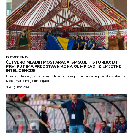
IZDVOJENO
ČETVERO MLADIH MOSTARACA ISPISUJE HISTORIJU: BIH
PRVI PUT IMA PREDSTAVNIKE NA OLIMPIJADI IZ UMJETNE
INTELIGENCIJE
Bosna i Hercegovina ove godine po prvi put ima svoje predstavnike na
Međunarodnoj olimpijadi...
8. Augusta 2026.