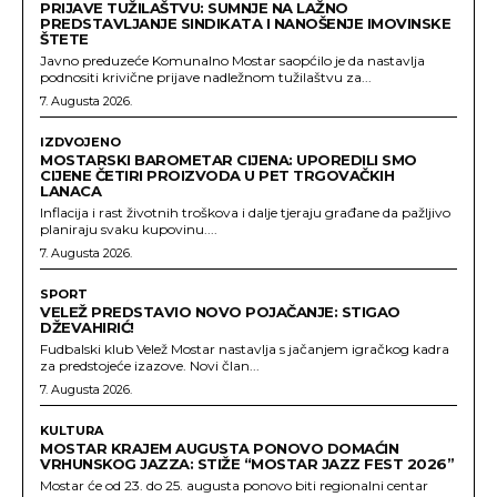
PRIJAVE TUŽILAŠTVU: SUMNJE NA LAŽNO
PREDSTAVLJANJE SINDIKATA I NANOŠENJE IMOVINSKE
ŠTETE
Javno preduzeće Komunalno Mostar saopćilo je da nastavlja
podnositi krivične prijave nadležnom tužilaštvu za...
7. Augusta 2026.
IZDVOJENO
MOSTARSKI BAROMETAR CIJENA: UPOREDILI SMO
CIJENE ČETIRI PROIZVODA U PET TRGOVAČKIH
LANACA
Inflacija i rast životnih troškova i dalje tjeraju građane da pažljivo
planiraju svaku kupovinu....
7. Augusta 2026.
SPORT
VELEŽ PREDSTAVIO NOVO POJAČANJE: STIGAO
DŽEVAHIRIĆ!
Fudbalski klub Velež Mostar nastavlja s jačanjem igračkog kadra
za predstojeće izazove. Novi član...
7. Augusta 2026.
KULTURA
MOSTAR KRAJEM AUGUSTA PONOVO DOMAĆIN
VRHUNSKOG JAZZA: STIŽE “MOSTAR JAZZ FEST 2026”
Mostar će od 23. do 25. augusta ponovo biti regionalni centar