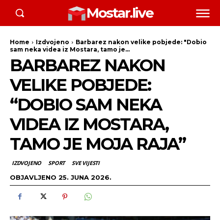
Mostar.live
Home
Izdvojeno
Barbarez nakon velike pobjede: "Dobio
sam neka videa iz Mostara, tamo je...
BARBAREZ NAKON
VELIKE POBJEDE:
“DOBIO SAM NEKA
VIDEA IZ MOSTARA,
TAMO JE MOJA RAJA”
IZDVOJENO
SPORT
SVE VIJESTI
OBJAVLJENO
25. JUNA 2026.