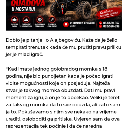
Dobio je pitanje i o Alajbegoviću. Kaže da je želio
tempirati trenutak kada će mu pružiti pravu priliku
jer je mlad igrač.
“Kad imate jednog golobradog momka s 18
godina, nije bio punoljetan kada je počeo igrati,
vidite mogućnosti koje on posjeduje. Najteža
stvar je takvog momka obuzdati. Dati mu pravi
moment za igru, a on je to dočekao. Veliki je teret
za takvog momka da to sve obuzda, ali zato sam
ja to. Pokušavamo s njim sve nekako na vrijeme
uraditi, osloboditi ga pritiska. Uvjeren sam da ova
reprezentacija tek počinje i da će naredna