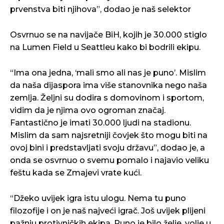
prvenstva biti njihova”, dodao je naš selektor
Osvrnuo se na navijače BiH, kojih je 30.000 stiglo
na Lumen Field u Seattleu kako bi bodrili ekipu.
“Ima ona jedna, ‘mali smo ali nas je puno’. Mislim
da naša dijaspora ima više stanovnika nego naša
zemlja. Željni su dodira s domovinom i sportom,
vidim da je njima ovo ogroman značaj.
Fantastično je imati 30.000 ljudi na stadionu.
Mislim da sam najsretniji čovjek što mogu biti na
ovoj bini i predstavljati svoju državu”, dodao je, a
onda se osvrnuo o svemu pomalo i najavio veliku
feštu kada se Zmajevi vrate kući.
“Džeko uvijek igra istu ulogu. Nema tu puno
filozofije i on je naš najveći igrač. Još uvijek plijeni
pažnju protivničkih ekipa. Puno je bilo želje, volje u