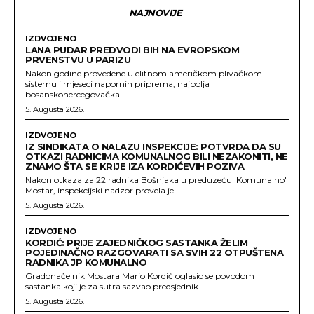
NAJNOVIJE
IZDVOJENO
LANA PUDAR PREDVODI BIH NA EVROPSKOM
PRVENSTVU U PARIZU
Nakon godine provedene u elitnom američkom plivačkom
sistemu i mjeseci napornih priprema, najbolja
bosanskohercegovačka...
5. Augusta 2026.
IZDVOJENO
IZ SINDIKATA O NALAZU INSPEKCIJE: POTVRDA DA SU
OTKAZI RADNICIMA KOMUNALNOG BILI NEZAKONITI, NE
ZNAMO ŠTA SE KRIJE IZA KORDIĆEVIH POZIVA
Nakon otkaza za 22 radnika Bošnjaka u preduzeću 'Komunalno'
Mostar, inspekcijski nadzor provela je ...
5. Augusta 2026.
IZDVOJENO
KORDIĆ: PRIJE ZAJEDNIČKOG SASTANKA ŽELIM
POJEDINAČNO RAZGOVARATI SA SVIH 22 OTPUŠTENA
RADNIKA JP KOMUNALNO
Gradonačelnik Mostara Mario Kordić oglasio se povodom
sastanka koji je za sutra sazvao predsjednik...
5. Augusta 2026.