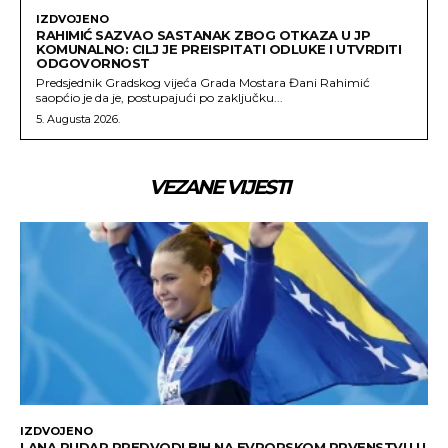
IZDVOJENO
RAHIMIĆ SAZVAO SASTANAK ZBOG OTKAZA U JP
KOMUNALNO: CILJ JE PREISPITATI ODLUKE I UTVRDITI
ODGOVORNOST
Predsjednik Gradskog vijeća Grada Mostara Đani Rahimić
saopćio je da je, postupajući po zaključku...
5. Augusta 2026.
VEZANE VIJESTI
IZDVOJENO
LANA PUDAR PREDVODI BIH NA EVROPSKOM PRVENSTVU U