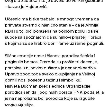
svoj dio zadatka, i to je dovelo do velikih gubitaka
– kazao je Hajdarević.
Učesnicima bitke trebalo je mnogo vremena da
prihvate stvarno činjenično stanje – da je Armija
RBiH u toj bici poražena na bojnom polju i da se
suoče sa spoznajom da su njihovi prijatelji i braća,
s kojima su se hrabro borili rame uz rame, poginuli.
Slične emocije nose i članovi porodica šehida i
poginulih boraca. Premda su prošle tri decenije,
praznina u njihovim dušama je nenadoknadiva.
Upravo zbog toga svako okupljanje na Velinoj
gomili nosi posebnu težinu i simboliku.
Nisveta Bucman, predsjednica Organizacije
porodica šehida i poginulih boraca HNK, podsjetila
je na neprolaznu bol porodica koje su izgubile
svoje najmilije.