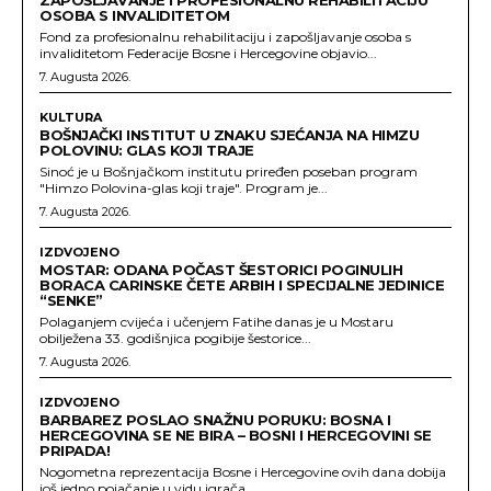
OSOBA S INVALIDITETOM
Fond za profesionalnu rehabilitaciju i zapošljavanje osoba s
invaliditetom Federacije Bosne i Hercegovine objavio...
7. Augusta 2026.
KULTURA
BOŠNJAČKI INSTITUT U ZNAKU SJEĆANJA NA HIMZU
POLOVINU: GLAS KOJI TRAJE
Sinoć je u Bošnjačkom institutu priređen poseban program
"Himzo Polovina-glas koji traje". Program je...
7. Augusta 2026.
IZDVOJENO
MOSTAR: ODANA POČAST ŠESTORICI POGINULIH
BORACA CARINSKE ČETE ARBIH I SPECIJALNE JEDINICE
“SENKE”
Polaganjem cvijeća i učenjem Fatihe danas je u Mostaru
obilježena 33. godišnjica pogibije šestorice...
7. Augusta 2026.
IZDVOJENO
BARBAREZ POSLAO SNAŽNU PORUKU: BOSNA I
HERCEGOVINA SE NE BIRA – BOSNI I HERCEGOVINI SE
PRIPADA!
Nogometna reprezentacija Bosne i Hercegovine ovih dana dobija
još jedno pojačanje u vidu igrača...