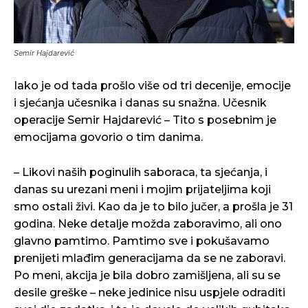
Semir Hajdarević
Iako je od tada prošlo više od tri decenije, emocije
i sjećanja učesnika i danas su snažna. Učesnik
operacije Semir Hajdarević – Tito s posebnim je
emocijama govorio o tim danima.
– Likovi naših poginulih saboraca, ta sjećanja, i
danas su urezani meni i mojim prijateljima koji
smo ostali živi. Kao da je to bilo jučer, a prošla je 31
godina. Neke detalje možda zaboravimo, ali ono
glavno pamtimo. Pamtimo sve i pokušavamo
prenijeti mlađim generacijama da se ne zaboravi.
Po meni, akcija je bila dobro zamišljena, ali su se
desile greške – neke jedinice nisu uspjele odraditi