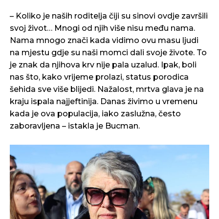
– Koliko je naših roditelja čiji su sinovi ovdje završili
svoj život… Mnogi od njih više nisu među nama.
Nama mnogo znači kada vidimo ovu masu ljudi
na mjestu gdje su naši momci dali svoje živote. To
je znak da njihova krv nije pala uzalud. Ipak, boli
nas što, kako vrijeme prolazi, status porodica
šehida sve više blijedi. Nažalost, mrtva glava je na
kraju ispala najjeftinija. Danas živimo u vremenu
kada je ova populacija, iako zaslužna, često
zaboravljena – istakla je Bucman.