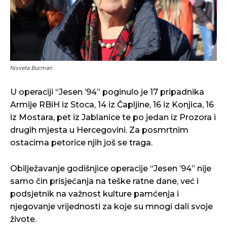
Nisveta Bucman
U operaciji “Jesen ’94” poginulo je 17 pripadnika
Armije RBiH iz Stoca, 14 iz Čapljine, 16 iz Konjica, 16
iz Mostara, pet iz Jablanice te po jedan iz Prozora i
drugih mjesta u Hercegovini. Za posmrtnim
ostacima petorice njih još se traga.
Obilježavanje godišnjice operacije “Jesen ’94” nije
samo čin prisjećanja na teške ratne dane, već i
podsjetnik na važnost kulture pamćenja i
njegovanje vrijednosti za koje su mnogi dali svoje
živote.