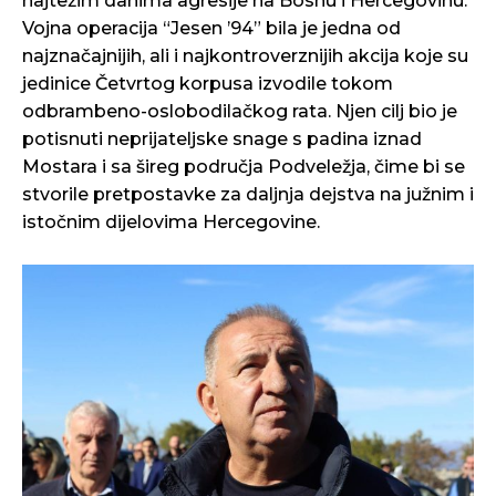
najtežim danima agresije na Bosnu i Hercegovinu.
Vojna operacija “Jesen ’94” bila je jedna od
najznačajnijih, ali i najkontroverznijih akcija koje su
jedinice Četvrtog korpusa izvodile tokom
odbrambeno-oslobodilačkog rata. Njen cilj bio je
potisnuti neprijateljske snage s padina iznad
Mostara i sa šireg područja Podveležja, čime bi se
stvorile pretpostavke za daljnja dejstva na južnim i
istočnim dijelovima Hercegovine.