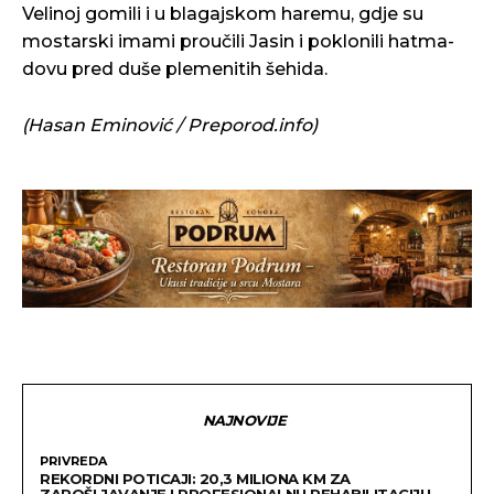
Velinoj gomili i u blagajskom haremu, gdje su
mostarski imami proučili Jasin i poklonili hatma-
dovu pred duše plemenitih šehida.
(Hasan Eminović / Preporod.info)
NAJNOVIJE
PRIVREDA
REKORDNI POTICAJI: 20,3 MILIONA KM ZA
ZAPOŠLJAVANJE I PROFESIONALNU REHABILITACIJU