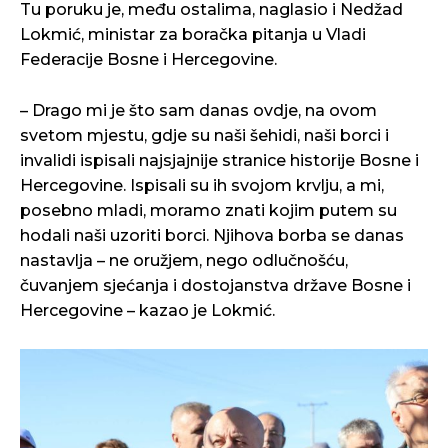
Tu poruku je, među ostalima, naglasio i Nedžad
Lokmić, ministar za boračka pitanja u Vladi
Federacije Bosne i Hercegovine.
– Drago mi je što sam danas ovdje, na ovom
svetom mjestu, gdje su naši šehidi, naši borci i
invalidi ispisali najsjajnije stranice historije Bosne i
Hercegovine. Ispisali su ih svojom krvlju, a mi,
posebno mladi, moramo znati kojim putem su
hodali naši uzoriti borci. Njihova borba se danas
nastavlja – ne oružjem, nego odlučnošću,
čuvanjem sjećanja i dostojanstva države Bosne i
Hercegovine – kazao je Lokmić.