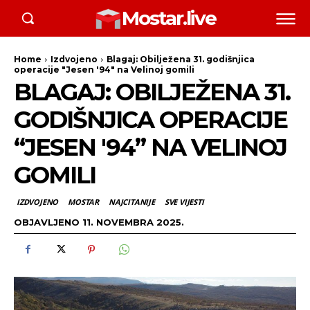
Mostar.live
Home
Izdvojeno
Blagaj: Obilježena 31. godišnjica
operacije "Jesen '94" na Velinoj gomili
BLAGAJ: OBILJEŽENA 31.
GODIŠNJICA OPERACIJE
“JESEN '94” NA VELINOJ
GOMILI
IZDVOJENO
MOSTAR
NAJCITANIJE
SVE VIJESTI
OBJAVLJENO
11. NOVEMBRA 2025.