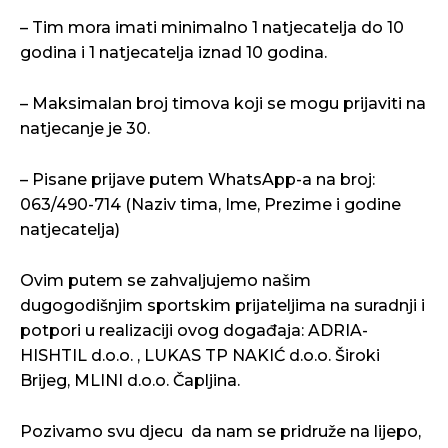
– Tim mora imati minimalno 1 natjecatelja do 10
godina i 1 natjecatelja iznad 10 godina.
– Maksimalan broj timova koji se mogu prijaviti na
natjecanje je 30.
– Pisane prijave putem WhatsApp-a na broj:
063/490-714 (Naziv tima, Ime, Prezime i godine
natjecatelja)
Ovim putem se zahvaljujemo našim
dugogodišnjim sportskim prijateljima na suradnji i
potpori u realizaciji ovog događaja: ADRIA-
HISHTIL d.o.o. , LUKAS TP NAKIĆ d.o.o. Široki
Brijeg, MLINI d.o.o. Čapljina.
Pozivamo svu djecu da nam se pridruže na lijepo,