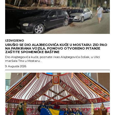
IZDVOJENO
URUŠIO SE DIO ALAJBEGOVIĆA KUĆE U MOSTARU: ZID PAO
NA PARKIRANA VOZILA, PONOVO OTVORENO PITANJE
ZAŠTITE SPOMENIČKE BAŠTINE
Dio Alajbegovića kuće, poznate i kao Alajbegovića čošak, u Ulici
maršala Tita u Mostaru...
9. Augusta 2026.