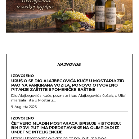
NAJNOVIJE
IZDVOJENO
URUŠIO SE DIO ALAJBEGOVIĆA KUĆE U MOSTARU: ZID
PAO NA PARKIRANA VOZILA, PONOVO OTVORENO
PITANJE ZAŠTITE SPOMENIČKE BAŠTINE
Dio Alajbegovića kuće, poznate i kao Alajbegovića čošak, u Ulici
maršala Tita u Mostaru...
9. Augusta 2026.
IZDVOJENO
ČETVERO MLADIH MOSTARACA ISPISUJE HISTORIJU:
BIH PRVI PUT IMA PREDSTAVNIKE NA OLIMPIJADI IZ
UMJETNE INTELIGENCIJE
Bosna i Hercegovina ove godine po prvi put ima svoje