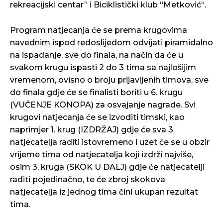
rekreacijski centar” i Biciklistički klub “Metković“.
Program natjecanja će se prema krugovima
navednim ispod redoslijedom odvijati piramidalno
na ispadanje, sve do finala, na način da će u
svakom krugu ispasti 2 do 3 tima sa najlošijim
vremenom, ovisno o broju prijavljenih timova, sve
do finala gdje će se finalisti boriti u 6. krugu
(VUČENJE KONOPA) za osvajanje nagrade. Svi
krugovi natjecanja će se izvoditi timski, kao
naprimjer 1. krug (IZDRŽAJ) gdje će sva 3
natjecatelja raditi istovremeno i uzet će se u obzir
vrijeme tima od natjecatelja koji izdrži najviše,
osim 3. kruga (SKOK U DALJ) gdje će natjecatelji
raditi pojedinačno, te će zbroj skokova
natjecatelja iz jednog tima čini ukupan rezultat
tima.