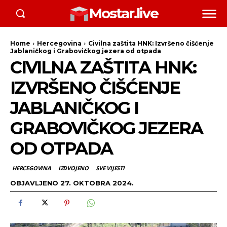
Mostar.live
Home
Hercegovina
Civilna zaštita HNK: Izvršeno čišćenje
Jablaničkog i Grabovičkog jezera od otpada
CIVILNA ZAŠTITA HNK:
IZVRŠENO ČIŠĆENJE
JABLANIČKOG I
GRABOVIČKOG JEZERA
OD OTPADA
HERCEGOVINA
IZDVOJENO
SVE VIJESTI
OBJAVLJENO
27. OKTOBRA 2024.