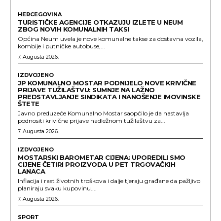
HERCEGOVINA
TURISTIČKE AGENCIJE OTKAZUJU IZLETE U NEUM
ZBOG NOVIH KOMUNALNIH TAKSI
Općina Neum uvela je nove komunalne takse za dostavna vozila,
kombije i putničke autobuse,...
7. Augusta 2026.
IZDVOJENO
JP KOMUNALNO MOSTAR PODNIJELO NOVE KRIVIČNE
PRIJAVE TUŽILAŠTVU: SUMNJE NA LAŽNO
PREDSTAVLJANJE SINDIKATA I NANOŠENJE IMOVINSKE
ŠTETE
Javno preduzeće Komunalno Mostar saopćilo je da nastavlja
podnositi krivične prijave nadležnom tužilaštvu za...
7. Augusta 2026.
IZDVOJENO
MOSTARSKI BAROMETAR CIJENA: UPOREDILI SMO
CIJENE ČETIRI PROIZVODA U PET TRGOVAČKIH
LANACA
Inflacija i rast životnih troškova i dalje tjeraju građane da pažljivo
planiraju svaku kupovinu....
7. Augusta 2026.
SPORT