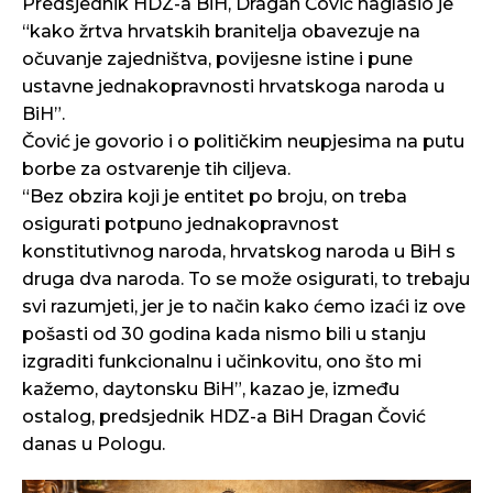
Predsjednik HDZ-a BiH, Dragan Čović naglasio je
“kako žrtva hrvatskih branitelja obavezuje na
očuvanje zajedništva, povijesne istine i pune
ustavne jednakopravnosti hrvatskoga naroda u
BiH”.
Čović je govorio i o političkim neupjesima na putu
borbe za ostvarenje tih ciljeva.
“Bez obzira koji je entitet po broju, on treba
osigurati potpuno jednakopravnost
konstitutivnog naroda, hrvatskog naroda u BiH s
druga dva naroda. To se može osigurati, to trebaju
svi razumjeti, jer je to način kako ćemo izaći iz ove
pošasti od 30 godina kada nismo bili u stanju
izgraditi funkcionalnu i učinkovitu, ono što mi
kažemo, daytonsku BiH”, kazao je, između
ostalog, predsjednik HDZ-a BiH Dragan Čović
danas u Pologu.