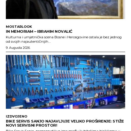
MOSTARLOOK
IN MEMORIAM – IBRAHIM NOVALIĆ
Kulturna i umjetnička scena Bosne i Hercegovine ostala je bez jednog
od svojih najautentičnijih...
9. Augusta 2026.
IZDVOJENO
BIKE SERVIS SANJO NAJAVLJUJE VELIKO PROŠIRENJE: STIŽE
NOVI SERVISNI PROSTOR!
Bike Servis Sanjo, prepoznatljivo ime među ljubiteljima biciklizma u