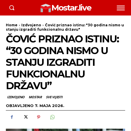
Mostar.live
Home
Izdvojeno
Čović priznao istinu: "30 godina nismo u
stanju izgraditi funkcionalnu državu"
ČOVIĆ PRIZNAO ISTINU:
“30 GODINA NISMO U
STANJU IZGRADITI
FUNKCIONALNU
DRŽAVU”
IZDVOJENO
MOSTAR
SVE VIJESTI
OBJAVLJENO
7. MAJA 2026.