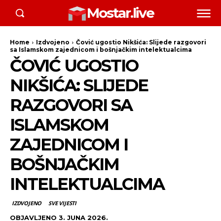
Mostar.live
Home
Izdvojeno
Čović ugostio Nikšića: Slijede razgovori
sa Islamskom zajednicom i bošnjačkim intelektualcima
ČOVIĆ UGOSTIO
NIKŠIĆA: SLIJEDE
RAZGOVORI SA
ISLAMSKOM
ZAJEDNICOM I
BOŠNJAČKIM
INTELEKTUALCIMA
IZDVOJENO
SVE VIJESTI
OBJAVLJENO
3. JUNA 2026.