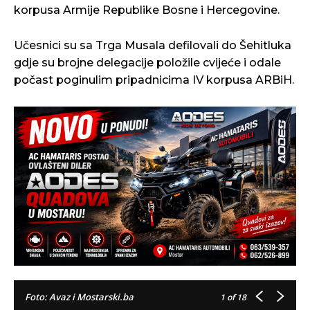
korpusa Armije Republike Bosne i Hercegovine.
Učesnici su sa Trga Musala defilovali do Šehitluka
gdje su brojne delegacije položile cvijeće i odale
počast poginulim pripadnicima IV korpusa ARBiH.
Foto: Avaz i Mostarski.ba
1
of 18