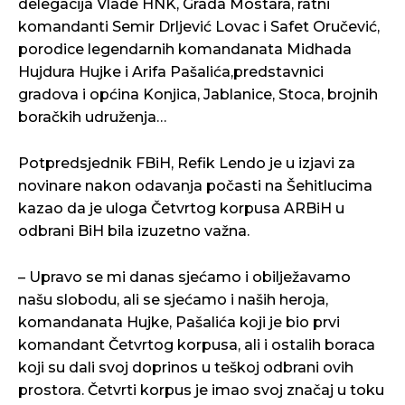
delegacija Vlade HNK, Grada Mostara, ratni
komandanti Semir Drljević Lovac i Safet Oručević,
porodice legendarnih komandanata Midhada
Hujdura Hujke i Arifa Pašalića,predstavnici
gradova i općina Konjica, Jablanice, Stoca, brojnih
boračkih udruženja…
Potpredsjednik FBiH, Refik Lendo je u izjavi za
novinare nakon odavanja počasti na Šehitlucima
kazao da je uloga Četvrtog korpusa ARBiH u
odbrani BiH bila izuzetno važna.
– Upravo se mi danas sjećamo i obilježavamo
našu slobodu, ali se sjećamo i naših heroja,
komandanata Hujke, Pašalića koji je bio prvi
komandant Četvrtog korpusa, ali i ostalih boraca
koji su dali svoj doprinos u teškoj odbrani ovih
prostora. Četvrti korpus je imao svoj značaj u toku