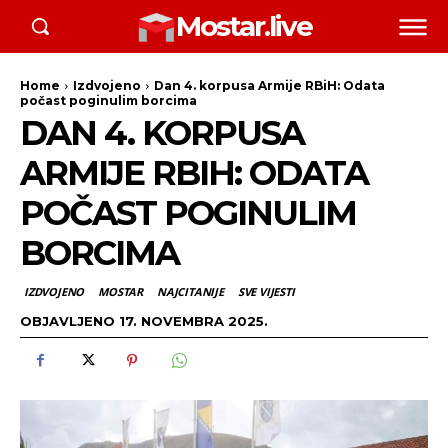
Mostar.live
Home
Izdvojeno
Dan 4. korpusa Armije RBiH: Odata
počast poginulim borcima
DAN 4. KORPUSA
ARMIJE RBIH: ODATA
POČAST POGINULIM
BORCIMA
IZDVOJENO
MOSTAR
NAJCITANIJE
SVE VIJESTI
OBJAVLJENO
17. NOVEMBRA 2025.