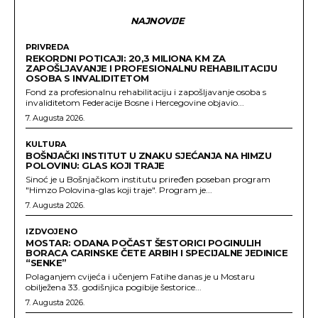
NAJNOVIJE
PRIVREDA
REKORDNI POTICAJI: 20,3 MILIONA KM ZA
ZAPOŠLJAVANJE I PROFESIONALNU REHABILITACIJU
OSOBA S INVALIDITETOM
Fond za profesionalnu rehabilitaciju i zapošljavanje osoba s
invaliditetom Federacije Bosne i Hercegovine objavio...
7. Augusta 2026.
KULTURA
BOŠNJAČKI INSTITUT U ZNAKU SJEĆANJA NA HIMZU
POLOVINU: GLAS KOJI TRAJE
Sinoć je u Bošnjačkom institutu priređen poseban program
"Himzo Polovina-glas koji traje". Program je...
7. Augusta 2026.
IZDVOJENO
MOSTAR: ODANA POČAST ŠESTORICI POGINULIH
BORACA CARINSKE ČETE ARBIH I SPECIJALNE JEDINICE
“SENKE”
Polaganjem cvijeća i učenjem Fatihe danas je u Mostaru
obilježena 33. godišnjica pogibije šestorice...
7. Augusta 2026.