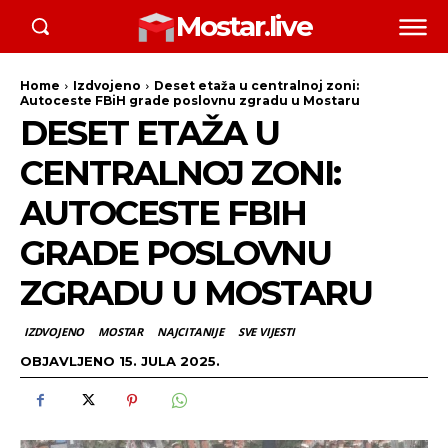
Mostar.live
Home
Izdvojeno
Deset etaža u centralnoj zoni:
Autoceste FBiH grade poslovnu zgradu u Mostaru
DESET ETAŽA U
CENTRALNOJ ZONI:
AUTOCESTE FBIH
GRADE POSLOVNU
ZGRADU U MOSTARU
IZDVOJENO
MOSTAR
NAJCITANIJE
SVE VIJESTI
OBJAVLJENO
15. JULA 2025.