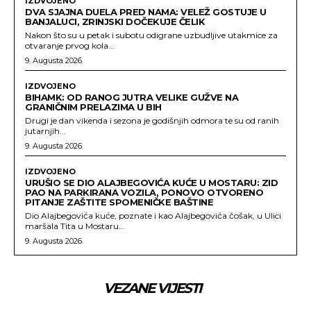
IZDVOJENO
DVA SJAJNA DUELA PRED NAMA: VELEŽ GOSTUJE U
BANJALUCI, ZRINJSKI DOČEKUJE ČELIK
Nakon što su u petak i subotu odigrane uzbudljive utakmice za
otvaranje prvog kola...
9. Augusta 2026.
IZDVOJENO
BIHAMK: OD RANOG JUTRA VELIKE GUŽVE NA
GRANIČNIM PRELAZIMA U BIH
Drugi je dan vikenda i sezona je godišnjih odmora te su od ranih
jutarnjih...
9. Augusta 2026.
IZDVOJENO
URUŠIO SE DIO ALAJBEGOVIĆA KUĆE U MOSTARU: ZID
PAO NA PARKIRANA VOZILA, PONOVO OTVORENO
PITANJE ZAŠTITE SPOMENIČKE BAŠTINE
Dio Alajbegovića kuće, poznate i kao Alajbegovića čošak, u Ulici
maršala Tita u Mostaru...
9. Augusta 2026.
VEZANE VIJESTI