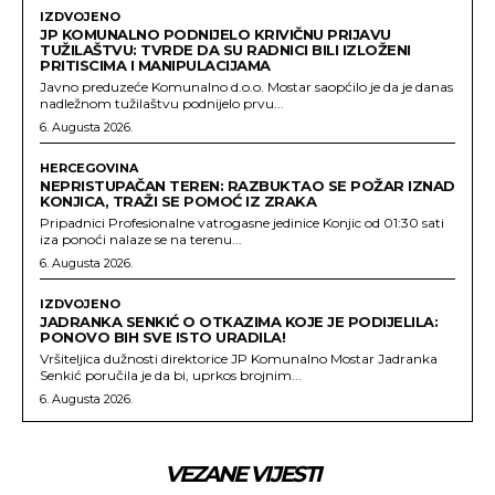
IZDVOJENO
JP KOMUNALNO PODNIJELO KRIVIČNU PRIJAVU
TUŽILAŠTVU: TVRDE DA SU RADNICI BILI IZLOŽENI
PRITISCIMA I MANIPULACIJAMA
Javno preduzeće Komunalno d.o.o. Mostar saopćilo je da je danas
nadležnom tužilaštvu podnijelo prvu...
6. Augusta 2026.
HERCEGOVINA
NEPRISTUPAČAN TEREN: RAZBUKTAO SE POŽAR IZNAD
KONJICA, TRAŽI SE POMOĆ IZ ZRAKA
Pripadnici Profesionalne vatrogasne jedinice Konjic od 01:30 sati
iza ponoći nalaze se na terenu...
6. Augusta 2026.
IZDVOJENO
JADRANKA SENKIĆ O OTKAZIMA KOJE JE PODIJELILA:
PONOVO BIH SVE ISTO URADILA!
Vršiteljica dužnosti direktorice JP Komunalno Mostar Jadranka
Senkić poručila je da bi, uprkos brojnim...
6. Augusta 2026.
VEZANE VIJESTI