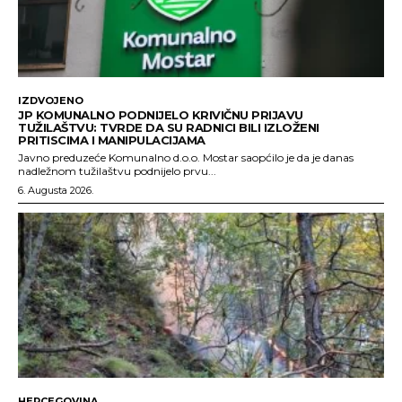
IZDVOJENO
JP KOMUNALNO PODNIJELO KRIVIČNU PRIJAVU
TUŽILAŠTVU: TVRDE DA SU RADNICI BILI IZLOŽENI
PRITISCIMA I MANIPULACIJAMA
Javno preduzeće Komunalno d.o.o. Mostar saopćilo je da je danas
nadležnom tužilaštvu podnijelo prvu...
6. Augusta 2026.
HERCEGOVINA