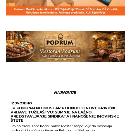
NAJNOVIJE
IZDVOJENO
JP KOMUNALNO MOSTAR PODNIJELO NOVE KRIVIČNE
PRIJAVE TUŽILAŠTVU: SUMNJE NA LAŽNO
PREDSTAVLJANJE SINDIKATA I NANOŠENJE IMOVINSKE
ŠTETE
Javno preduzeće Komunalno Mostar saopćilo je da nastavlja
podnositi krivične prijave nadležnom tužilaštvu za...