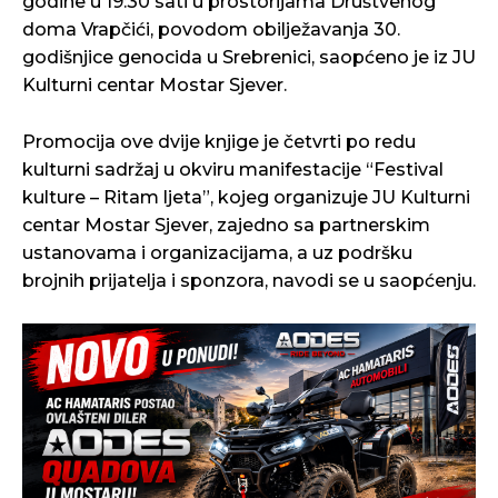
godine u 19:30 sati u prostorijama Društvenog
doma Vrapčići, povodom obilježavanja 30.
godišnjice genocida u Srebrenici, saopćeno je iz JU
Kulturni centar Mostar Sjever.
Promocija ove dvije knjige je četvrti po redu
kulturni sadržaj u okviru manifestacije “Festival
kulture – Ritam ljeta”, kojeg organizuje JU Kulturni
centar Mostar Sjever, zajedno sa partnerskim
ustanovama i organizacijama, a uz podršku
brojnih prijatelja i sponzora, navodi se u saopćenju.