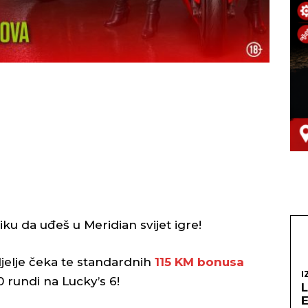
ku da uđeš u Meridian svijet igre!
jelje čeka te standardnih
115 KM bonusa
I
10 rundi na Lucky’s 6!