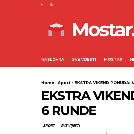
Mostar.
NASLOVNA
SVE VIJESTI
MOSTAR
H
Home
Sport
EKSTRA VIKEND PONUDA: Mer
EKSTRA VIKEND
6 RUNDE
SPORT
SVE VIJESTI