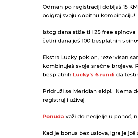
Odmah po registraciji dobijaš 15 KM 
odigraj svoju dobitnu kombinaciju!
Istog dana stiže ti i 25 free spinov
četiri dana još 100 besplatnih spino
Ekstra Lucky poklon, rezervisan sa
kombinuješ svoje srećne brojeve. Reg
besplatnih
Lucky’s 6 rundi
da testi
Pridruži se Meridian ekipi. Nema d
registruj i uživaj.
Ponuda
važi do nedjelje u ponoć, 
Kad je bonus bez uslova, igra je još 