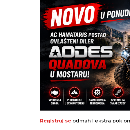
Registruj se
odmah i ekstra pokloni t