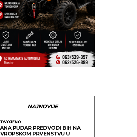
NAJNOVIJE
ZDVOJENO
LANA PUDAR PREDVODI BIH NA
EVROPSKOM PRVENSTVU U