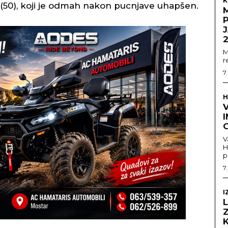
K
(50), koji je odmah nakon pucnjave uhapšen.
J
M
r
7
H
V
V
H
p
7
I