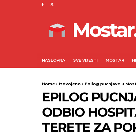
Mostar.
NASLOVNA
SVE VIJESTI
MOSTAR
H
Home
Izdvojeno
Epilog pucnjave u Mosta
EPILOG PUCNJ
ODBIO HOSPIT
TERETE ZA PO