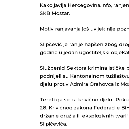
Kako javlja Hercegovina.info, ranjeni
SKB Mostar.
Motiv ranjavanja još uvijek nije pozn
Slipčević je ranije hapšen zbog dr
godine u jedan ugostiteljski objek
Službenici Sektora kriminalističke 
podnijeli su Kantonalnom tužilaštv
djelu protiv Admira Orahovca iz Mos
Tereti ga se za krivično djelo „Poku
28. Krivičnog zakona Federacije BiH
držanje oružja ili eksplozivnih tvari
Slipičevića.