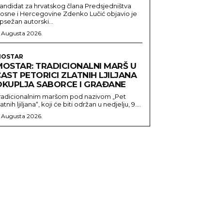
andidat za hrvatskog člana Predsjedništva
osne i Hercegovine Zdenko Lučić objavio je
psežan autorski...
. Augusta 2026.
OSTAR
MOSTAR: TRADICIONALNI MARŠ U
AST PETORICI ZLATNIH LJILJANA
OKUPLJA SABORCE I GRAĐANE
radicionalnim maršom pod nazivom „Pet
latnih ljiljana“, koji će biti održan u nedjelju, 9....
. Augusta 2026.