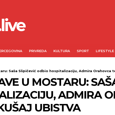
live
ERCEGOVINA
PRIVREDA
KULTURA
SPORT
LIFESTYLE
ru: Saša Slipičević odbio hospitalizaciju, Admira Orahovca te
AVE U MOSTARU: SAŠA
ALIZACIJU, ADMIRA 
KUŠAJ UBISTVA