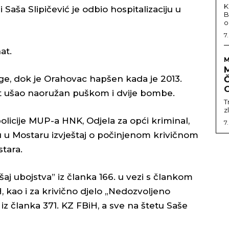
K
 Saša Slipičević je odbio hospitalizaciju u
B
o
7
at.
M
oge, dok je Orahovac hapšen kada je 2013.
Č
at ušao naoružan puškom i dvije bombe.
T
z
policije MUP-a HNK, Odjela za opći kriminal,
7
u u Mostaru izvještaj o počinjenom krivičnom
tara.
šaj ubojstva” iz članka 166. u vezi s člankom
, kao i za krivično djelo „Nedozvoljeno
” iz članka 371. KZ FBiH, a sve na štetu Saše