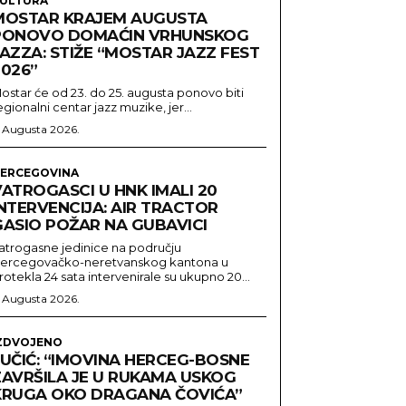
ULTURA
MOSTAR KRAJEM AUGUSTA
PONOVO DOMAĆIN VRHUNSKOG
AZZA: STIŽE “MOSTAR JAZZ FEST
2026”
ostar će od 23. do 25. augusta ponovo biti
egionalni centar jazz muzike, jer...
. Augusta 2026.
ERCEGOVINA
ATROGASCI U HNK IMALI 20
INTERVENCIJA: AIR TRACTOR
GASIO POŽAR NA GUBAVICI
atrogasne jedinice na području
ercegovačko-neretvanskog kantona u
rotekla 24 sata intervenirale su ukupno 20...
. Augusta 2026.
ZDVOJENO
LUČIĆ: “IMOVINA HERCEG-BOSNE
ZAVRŠILA JE U RUKAMA USKOG
KRUGA OKO DRAGANA ČOVIĆA”