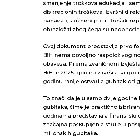
smanjenje troškova edukacija i semi
diskrecionih troškova. Izvršni direk
nabavku, službeni put ili trošak re
obrazložiti zbog čega su neophodni
Ovaj dokument predstavlja prvo fo
BiH nema dovoljno raspoloživog nov
obaveza. Prema zvaničnom izvješta
BiH je 2025. godinu završila sa gubi
godinu ranije ostvarila gubitak od 
To znači da je u samo dvije godine
gubitaka, čime je praktično izbrisa
godinama predstavljala finansijski
značajna poskupljenja struje u posl
milionskih gubitaka.