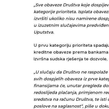
„Sve obaveze Društva koje dospijeva
kategorije prioriteta. Isplata obavez
izvršiti ukoliko nisu namirene dospj
u izuzetnim slučajevima predviđeni
Uputstva.
U prvu kategoriju prioriteta spadaju
kreditne obaveze prema bankama i
izvršna sudska rješenja te dozvole,
„U slučaju da Društvo ne raspolaže
svih dospjelih obaveza iz prve kateg
finansijama će, unutar pregleda dos
redoslijeda plaćanja, primjenom re
sredstva na računu Društva, te isti
poslove na saglasnost“, piše u do