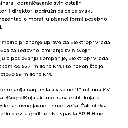
nara i ograničavanje svih ostalih
tori i direktori podružnica će za svaku
prezentacije morati u pisanoj formi posebno
.
rmalno priznanje uprave da Elektroprivreda
ca za redovno izmirenje svih svojih
ju o poslovanju kompanije, Elektroprivreda
tkom od 52,4 miliona KM, i to nakon što je
gotovo 58 miliona KM.
 kompanija nagomilala više od 110 miliona KM
na višegodišnja akumulirana dobit koja je
 oslonac ovog javnog preduzeća. Čak ni dva
jednje dvije godine nisu spasila EP BiH od