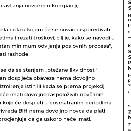
S
upravljanja novcem u kompaniji,
S
N
H
p
la rada u kojem će se novac raspoređivati
6
ma i rezati troškovi, cilj je, kako se navodi u
tan minimum odvijanja poslovnih procesa”,
K
rati rashode.
e da se stanjem „otežane likvidnosti“
M
 dan dospijeća obaveza nema dovoljno
p
s
zmirenje istih ili kada se prema projekciji
6
će imati dovoljno raspoloživih novčanih
a koje će dospjeti u posmatranim periodima.“
S
rivreda BiH nema dovoljno novca da plati
Z
rocjenjuje da ga uskoro neće imati.
Z
s