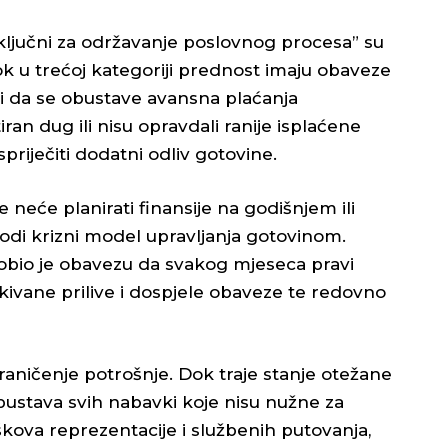
 “ključni za održavanje poslovnog procesa” su
dok u trećoj kategoriji prednost imaju obaveze
 i da se obustave avansna plaćanja
ran dug ili nisu opravdali ranije isplaćene
priječiti dodatni odliv gotovine.
neće planirati finansije na godišnjem ili
odi krizni model upravljanja gotovinom.
dobio je obavezu da svakog mjeseca pravi
kivane prilive i dospjele obaveze te redovno
aničenje potrošnje. Dok traje stanje otežane
bustava svih nabavki koje nisu nužne za
škova reprezentacije i službenih putovanja,