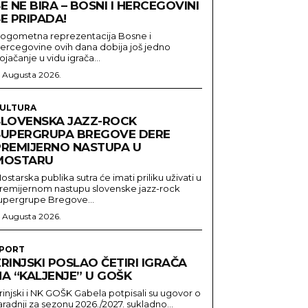
E NE BIRA – BOSNI I HERCEGOVINI
E PRIPADA!
ogometna reprezentacija Bosne i
ercegovine ovih dana dobija još jedno
ojačanje u vidu igrača...
. Augusta 2026.
ULTURA
SLOVENSKA JAZZ-ROCK
SUPERGRUPA BREGOVE DERE
PREMIJERNO NASTUPA U
MOSTARU
ostarska publika sutra će imati priliku uživati u
remijernom nastupu slovenske jazz-rock
upergrupe Bregove...
. Augusta 2026.
PORT
RINJSKI POSLAO ČETIRI IGRAČA
NA “KALJENJE” U GOŠK
rinjski i NK GOŠK Gabela potpisali su ugovor o
aradnji za sezonu 2026./2027. sukladno...