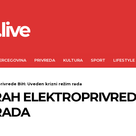
live
ERCEGOVINA
PRIVREDA
KULTURA
SPORT
LIFESTYLE
privrede BiH: Uveden krizni režim rada
KRAH ELEKTROPRIVRED
 RADA