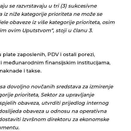
ju se razvrstavaju u tri (3) sukcesivne
a iz niže kategorije prioriteta ne može se
ele obaveze iz više kategorije prioriteta, osim
m ovim Uputstvom“, stoji u članu 3.
 plate zaposlenih, PDV i ostali porezi,
 međunarodnim finansijskim institucijama,
 naknade i takse.
 sa dovoljno novčanih sredstava za izmirenje
orije prioriteta, Sektor za upravljanje
pjelih obaveza, utvrditi prijedlog internog
doslijeda obaveza u odnosu na operativna
 dostaviti Izvršnom direktoru za ekonomske
kumentu.