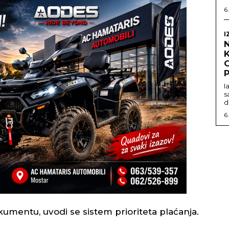
6
I
O
P
I
s
d
6
kumentu, uvodi se sistem prioriteta plaćanja.