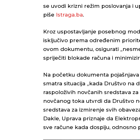
se uvodi krizni režim poslovanja i 
piše
Istraga.ba
.
Kroz uspostavljanje posebnog mode
isključivo prema određenim prioriteti
ovom dokumentu, osigurati „nesme
spriječiti blokade računa i minimizi
Na početku dokumenta pojašnjava s
smatra situacija „kada Društvo na
raspoloživih novčanih sredstava za i
novčanog toka utvrdi da Društvo ne
sredstava za izmirenje svih obavez
Dakle, Uprava priznaje da Elektrop
sve račune kada dospiju, odnosno p