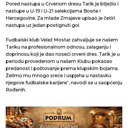
Pored nastupa u Crvenom dresu Tarik je bilježio i
nastupe u U-19 i U-21 selekcijama Bosne i
Hercegovine. Za mlade Zmajeve upisao je četiri
nastupa uz jedan postignuti gol.
Fudbalski klub Velež Mostar zahvaljuje se našem
Tariku na profesionalnom odnosu, zalaganju i
doprinosu koji je dao noseći crveni dres. Tarik je u
periodu provedenom u našem Klubu pokazao
predanost i poštovanje prema klupskim bojama.
Želimo mu mnogo sreće i uspjeha u nastavku
njegove fudbalske karijere”, navodi se u saopćenju
Rođenih.