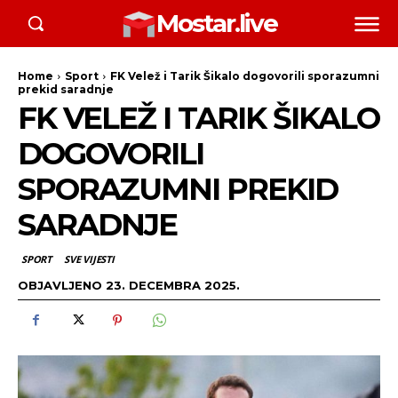
Mostar.live
Home
Sport
FK Velež i Tarik Šikalo dogovorili sporazumni
prekid saradnje
FK VELEŽ I TARIK ŠIKALO
DOGOVORILI
SPORAZUMNI PREKID
SARADNJE
SPORT
SVE VIJESTI
OBJAVLJENO
23. DECEMBRA 2025.