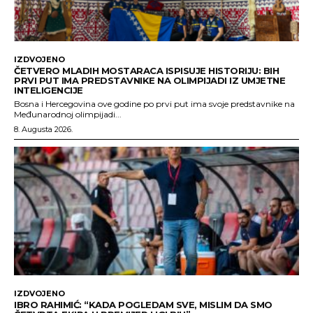
IZDVOJENO
ČETVERO MLADIH MOSTARACA ISPISUJE HISTORIJU: BIH
PRVI PUT IMA PREDSTAVNIKE NA OLIMPIJADI IZ UMJETNE
INTELIGENCIJE
Bosna i Hercegovina ove godine po prvi put ima svoje predstavnike na
Međunarodnoj olimpijadi...
8. Augusta 2026.
IZDVOJENO
IBRO RAHIMIĆ: “KADA POGLEDAM SVE, MISLIM DA SMO