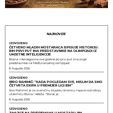
NAJNOVIJE
IZDVOJENO
ČETVERO MLADIH MOSTARACA ISPISUJE HISTORIJU:
BIH PRVI PUT IMA PREDSTAVNIKE NA OLIMPIJADI IZ
UMJETNE INTELIGENCIJE
Bosna i Hercegovina ove godine po prvi put ima svoje
predstavnike na Međunarodnoj olimpijadi...
8. Augusta 2026.
IZDVOJENO
IBRO RAHIMIĆ: “KADA POGLEDAM SVE, MISLIM DA SMO
ČETVRTA EKIPA U PREMIJER LIGI BIH”
Ibro Rahimić je za zvaničnu klupsku stranicu najavio sutrašnju
utakmicu Borca i Veleža. “Borac je...
8. Augusta 2026.
IZDVOJENO
ZMAJICE NA PRIPREMAMA U MOSTARU: BH.