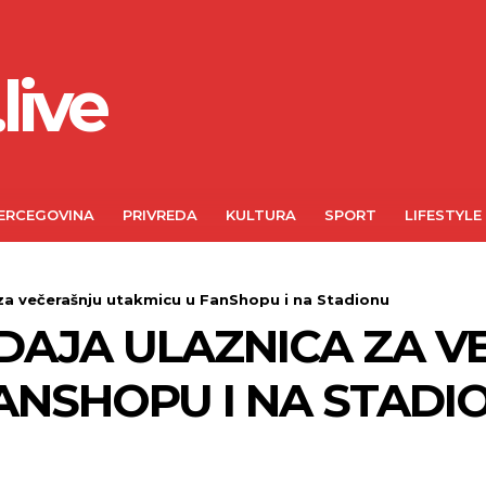
live
ERCEGOVINA
PRIVREDA
KULTURA
SPORT
LIFESTYLE
 za večerašnju utakmicu u FanShopu i na Stadionu
ODAJA ULAZNICA ZA 
ANSHOPU I NA STADI