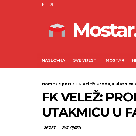
Mostar.
NASLOVNA
SVE VIJESTI
MOSTAR
H
Home
Sport
FK Velež: Prodaja ulaznica
FK VELEŽ: PR
UTAKMICU U F
SPORT
SVE VIJESTI