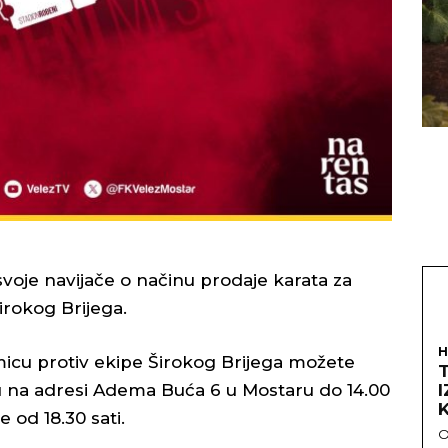
svoje navijače o načinu prodaje karata za
irokog Brijega.
H
micu protiv ekipe Širokog Brijega možete
 na adresi Adema Buća 6 u Mostaru do 14.00
 od 18.30 sati.
O