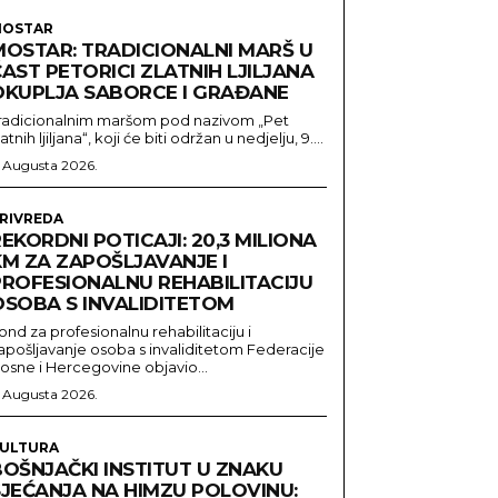
OSTAR
MOSTAR: TRADICIONALNI MARŠ U
AST PETORICI ZLATNIH LJILJANA
OKUPLJA SABORCE I GRAĐANE
radicionalnim maršom pod nazivom „Pet
latnih ljiljana“, koji će biti održan u nedjelju, 9....
. Augusta 2026.
RIVREDA
EKORDNI POTICAJI: 20,3 MILIONA
KM ZA ZAPOŠLJAVANJE I
PROFESIONALNU REHABILITACIJU
OSOBA S INVALIDITETOM
ond za profesionalnu rehabilitaciju i
apošljavanje osoba s invaliditetom Federacije
osne i Hercegovine objavio...
. Augusta 2026.
ULTURA
BOŠNJAČKI INSTITUT U ZNAKU
SJEĆANJA NA HIMZU POLOVINU: