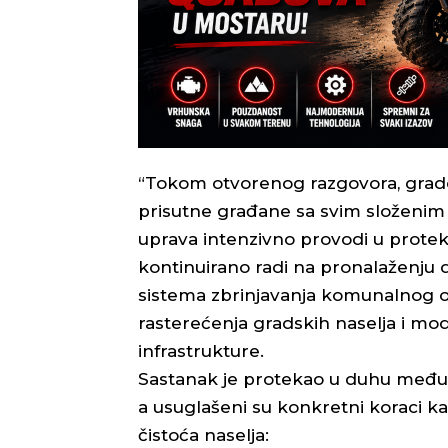
“Tokom otvorenog razgovora, grado
prisutne građane sa svim složenim 
uprava intenzivno provodi u protekl
kontinuirano radi na pronalaženju d
sistema zbrinjavanja komunalnog ot
rasterećenja gradskih naselja i m
infrastrukture.
Sastanak je protekao u duhu među
a usuglašeni su konkretni koraci kak
čistoća naselja: