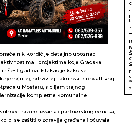
G
S
p
t
7
I
načelnik Kordić je detaljno upoznao
C
aktivnostima i projektima koje Gradska
S
ih šest godina. Istakao je kako se
P
u
ugoročnog, održivog i ekološki prihvatljivog
š
pada u Mostaru, s ciljem trajnog
7
odernizacije kompletne komunalne
sobnog razumijevanja i partnerskog odnosa,
o bi se zaštitilo zdravlje građana i očuvala