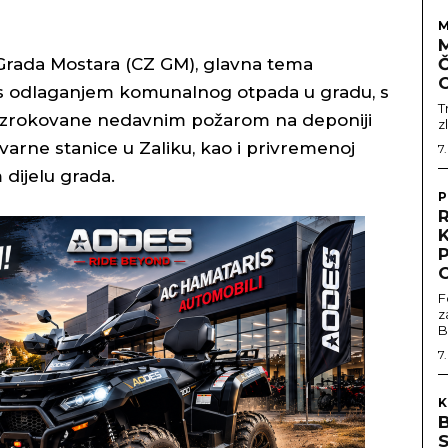
M
e Grada Mostara (CZ GM), glavna tema
Č
ja s odlaganjem komunalnog otpada u gradu, s
T
zrokovane nedavnim požarom na deponiji
z
arne stanice u Zaliku, kao i privremenoj
7
dijelu grada.
P
R
F
z
B
7
K