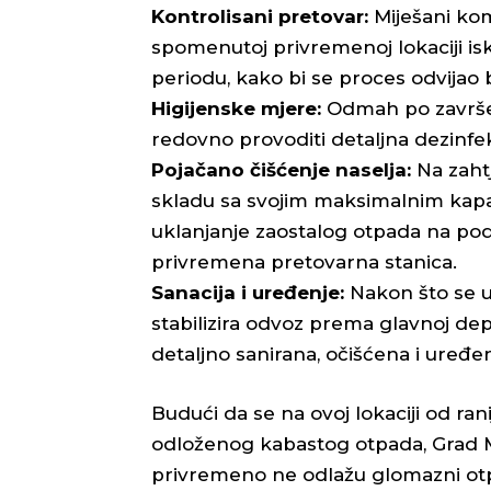
Kontrolisani pretovar:
Miješani kom
spomenutoj privremenoj lokaciji is
periodu, kako bi se proces odvijao 
Higijenske mjere:
Odmah po završetk
redovno provoditi detaljna dezinfekci
Pojačano čišćenje naselja:
Na zaht
skladu sa svojim maksimalnim kapaci
uklanjanje zaostalog otpada na podru
privremena pretovarna stanica.
Sanacija i uređenje:
Nakon što se u
stabilizira odvoz prema glavnoj depo
detaljno sanirana, očišćena i uređe
Budući da se na ovoj lokaciji od ran
odloženog kabastog otpada, Grad 
privremeno ne odlažu glomazni ot