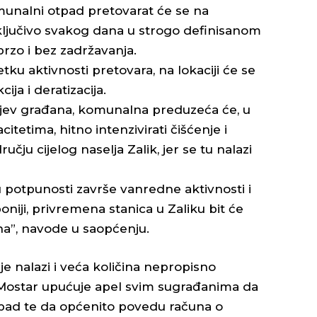
unalni otpad pretovarat će se na
ključivo svakog dana u strogo definisanom
brzo i bez zadržavanja.
u aktivnosti pretovara, na lokaciji će se
ja i deratizacija.
jev građana, komunalna preduzeća će, u
tetima, hitno intenzivirati čišćenje i
čju cijelog naselja Zalik, jer se tu nalazi
 potpunosti završe vanredne aktivnosti i
niji, privremena stanica u Zaliku bit će
na”, navode u saopćenju.
ije nalazi i veća količina nepropisno
Mostar upućuje apel svim sugrađanima da
pad te da općenito povedu računa o