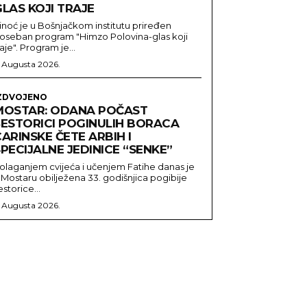
LAS KOJI TRAJE
inoć je u Bošnjačkom institutu priređen
oseban program "Himzo Polovina-glas koji
raje". Program je...
. Augusta 2026.
ZDVOJENO
MOSTAR: ODANA POČAST
ŠESTORICI POGINULIH BORACA
ARINSKE ČETE ARBIH I
PECIJALNE JEDINICE “SENKE”
olaganjem cvijeća i učenjem Fatihe danas je
 Mostaru obilježena 33. godišnjica pogibije
estorice...
. Augusta 2026.