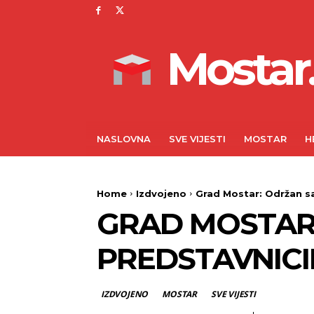
Mostar.
NASLOVNA
SVE VIJESTI
MOSTAR
H
Home
Izdvojeno
Grad Mostar: Održan s
GRAD MOSTAR
PREDSTAVNICI
IZDVOJENO
MOSTAR
SVE VIJESTI