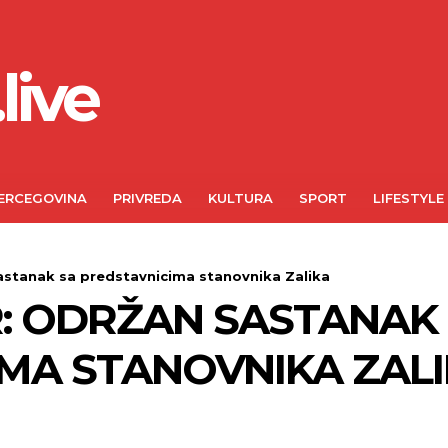
live
ERCEGOVINA
PRIVREDA
KULTURA
SPORT
LIFESTYLE
astanak sa predstavnicima stanovnika Zalika
: ODRŽAN SASTANAK
MA STANOVNIKA ZAL