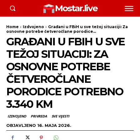
Mostar.live
Home
Izdvojeno
Građani u FBiH u sve težoj situaciji: Za
osnovne potrebe četveročlane porodice...
GRAĐANI U FBIH U SVE
TEŽOJ SITUACIJI: ZA
OSNOVNE POTREBE
ČETVEROČLANE
PORODICE POTREBNO
3.340 KM
IZDVOJENO
PRIVREDA
SVE VIJESTI
OBJAVLJENO
16. MAJA 2026.