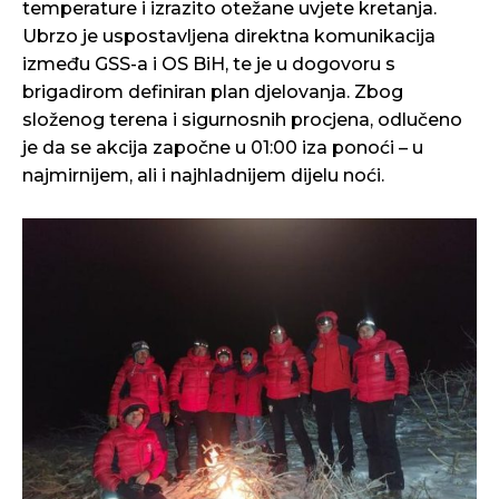
temperature i izrazito otežane uvjete kretanja.
Ubrzo je uspostavljena direktna komunikacija
između GSS-a i OS BiH, te je u dogovoru s
brigadirom definiran plan djelovanja. Zbog
složenog terena i sigurnosnih procjena, odlučeno
je da se akcija započne u 01:00 iza ponoći – u
najmirnijem, ali i najhladnijem dijelu noći.