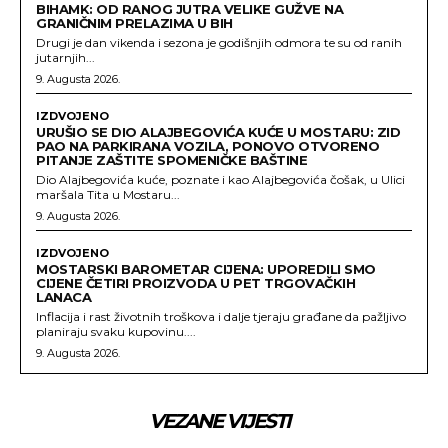
BIHAMK: OD RANOG JUTRA VELIKE GUŽVE NA
GRANIČNIM PRELAZIMA U BIH
Drugi je dan vikenda i sezona je godišnjih odmora te su od ranih
jutarnjih...
9. Augusta 2026.
IZDVOJENO
URUŠIO SE DIO ALAJBEGOVIĆA KUĆE U MOSTARU: ZID
PAO NA PARKIRANA VOZILA, PONOVO OTVORENO
PITANJE ZAŠTITE SPOMENIČKE BAŠTINE
Dio Alajbegovića kuće, poznate i kao Alajbegovića čošak, u Ulici
maršala Tita u Mostaru...
9. Augusta 2026.
IZDVOJENO
MOSTARSKI BAROMETAR CIJENA: UPOREDILI SMO
CIJENE ČETIRI PROIZVODA U PET TRGOVAČKIH
LANACA
Inflacija i rast životnih troškova i dalje tjeraju građane da pažljivo
planiraju svaku kupovinu....
9. Augusta 2026.
VEZANE VIJESTI