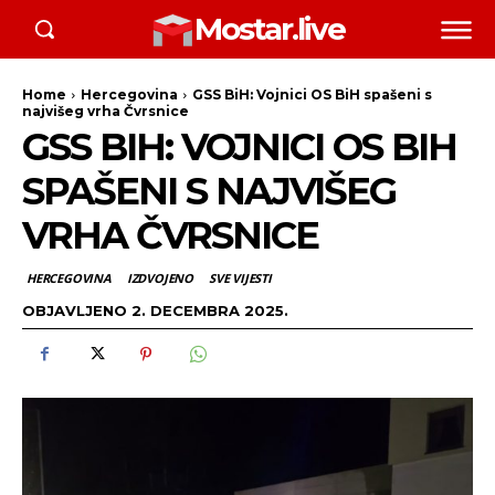
Mostar.live
Home
Hercegovina
GSS BiH: Vojnici OS BiH spašeni s
najvišeg vrha Čvrsnice
GSS BIH: VOJNICI OS BIH
SPAŠENI S NAJVIŠEG
VRHA ČVRSNICE
HERCEGOVINA
IZDVOJENO
SVE VIJESTI
OBJAVLJENO
2. DECEMBRA 2025.