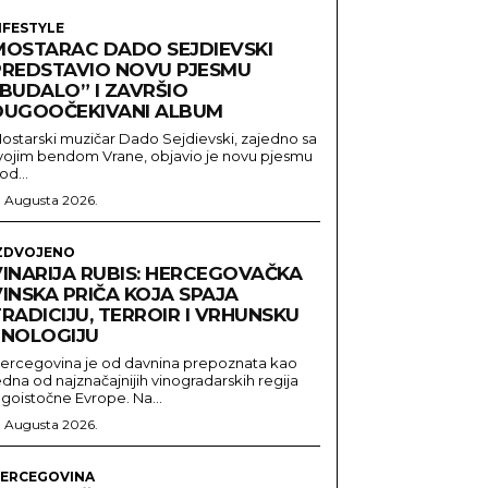
IFESTYLE
MOSTARAC DADO SEJDIEVSKI
PREDSTAVIO NOVU PJESMU
“BUDALO” I ZAVRŠIO
DUGOOČEKIVANI ALBUM
ostarski muzičar Dado Sejdievski, zajedno sa
vojim bendom Vrane, objavio je novu pjesmu
od...
. Augusta 2026.
ZDVOJENO
VINARIJA RUBIS: HERCEGOVAČKA
INSKA PRIČA KOJA SPAJA
RADICIJU, TERROIR I VRHUNSKU
ENOLOGIJU
ercegovina je od davnina prepoznata kao
edna od najznačajnijih vinogradarskih regija
ugoistočne Evrope. Na...
. Augusta 2026.
ERCEGOVINA