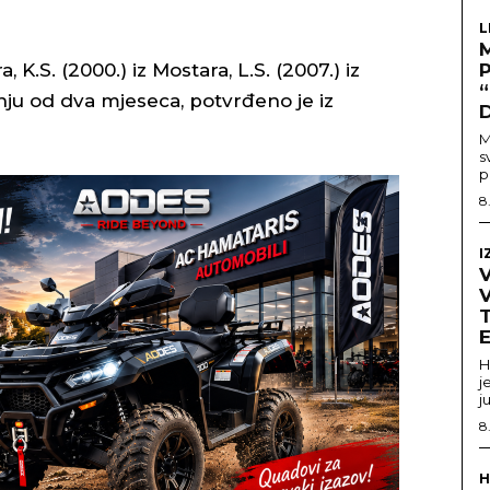
L
 K.S. (2000.) iz Mostara, L.S. (2007.) iz
nju od dva mjeseca, potvrđeno je iz
M
s
p
8
I
V
T
H
j
j
8
H