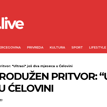
live
ERCEGOVINA
PRIVREDA
KULTURA
SPORT
LIFESTYLE
tvor: "Ultrasi" još dva mjeseca u Ćelovini
RODUŽEN PRITVOR: “U
U ĆELOVINI
TI