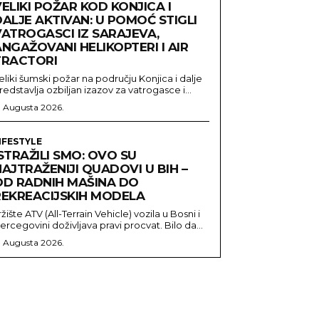
ELIKI POŽAR KOD KONJICA I
ALJE AKTIVAN: U POMOĆ STIGLI
VATROGASCI IZ SARAJEVA,
NGAŽOVANI HELIKOPTERI I AIR
TRACTORI
eliki šumski požar na području Konjica i dalje
redstavlja ozbiljan izazov za vatrogasce i...
. Augusta 2026.
IFESTYLE
STRAŽILI SMO: OVO SU
AJTRAŽENIJI QUADOVI U BIH –
OD RADNIH MAŠINA DO
REKREACIJSKIH MODELA
ržište ATV (All-Terrain Vehicle) vozila u Bosni i
ercegovini doživljava pravi procvat. Bilo da...
. Augusta 2026.