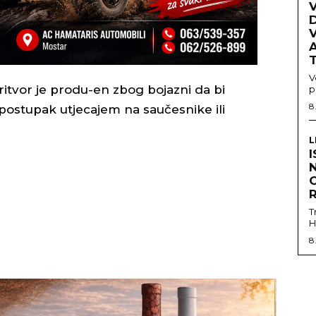
V
D
A
V
tvor je produ-en zbog bojazni da bi
p
8
 postupak utjecajem na saučesnike ili
L
I
N
T
H
8