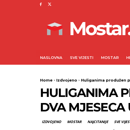
Mostar.
NASLOVNA
SVE VIJESTI
MOSTAR
H
Home
Izdvojeno
Huliganima produžen pri
HULIGANIMA P
DVA MJESECA 
IZDVOJENO
MOSTAR
NAJCITANIJE
SVE VIJES