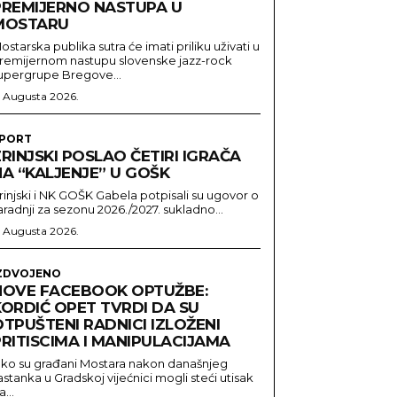
PREMIJERNO NASTUPA U
MOSTARU
ostarska publika sutra će imati priliku uživati u
remijernom nastupu slovenske jazz-rock
upergrupe Bregove...
. Augusta 2026.
PORT
RINJSKI POSLAO ČETIRI IGRAČA
NA “KALJENJE” U GOŠK
rinjski i NK GOŠK Gabela potpisali su ugovor o
aradnji za sezonu 2026./2027. sukladno...
. Augusta 2026.
ZDVOJENO
NOVE FACEBOOK OPTUŽBE:
KORDIĆ OPET TVRDI DA SU
TPUŠTENI RADNICI IZLOŽENI
RITISCIMA I MANIPULACIJAMA
ako su građani Mostara nakon današnjeg
astanka u Gradskoj vijećnici mogli steći utisak
a...