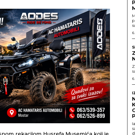
M
p
s
6
S
Z
Z
s
6
I
O
P
I
s
ijesnom rekacijom Husrefa Musemića koji je
d