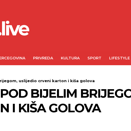
live
ERCEGOVINA
PRIVREDA
KULTURA
SPORT
LIFESTYLE
jegom, uslijedio crveni karton i kiša golova
POD BIJELIM BRIJEGO
N I KIŠA GOLOVA