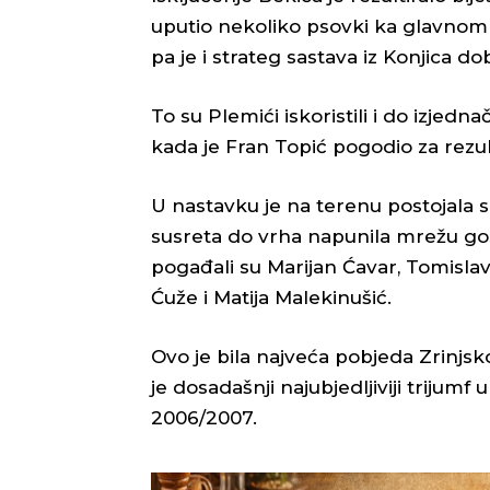
uputio nekoliko psovki ka glavnom 
pa je i strateg sastava iz Konjica d
To su Plemići iskoristili i do izjedna
kada je Fran Topić pogodio za rez
U nastavku je na terenu postojala s
susreta do vrha napunila mrežu gost
pogađali su Marijan Ćavar, Tomisla
Ćuže i Matija Malekinušić.
Ovo je bila najveća pobjeda Zrinjs
je dosadašnji najubjedljiviji trijumf 
2006/2007.