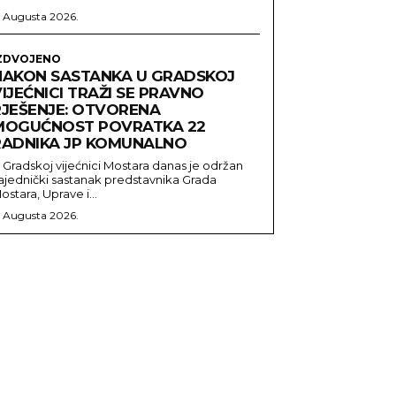
. Augusta 2026.
ZDVOJENO
NAKON SASTANKA U GRADSKOJ
IJEĆNICI TRAŽI SE PRAVNO
RJEŠENJE: OTVORENA
MOGUĆNOST POVRATKA 22
RADNIKA JP KOMUNALNO
 Gradskoj vijećnici Mostara danas je održan
ajednički sastanak predstavnika Grada
ostara, Uprave i...
. Augusta 2026.