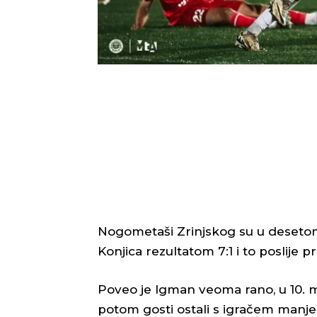
Nogometaši Zrinjskog su u desetom 
Konjica rezultatom 7:1 i to poslije p
Poveo je Igman veoma rano, u 10. m
potom gosti ostali s igračem manje 