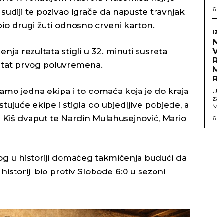
6
sudiji te pozivao igrače da napuste travnjak
obio drugi žuti odnosno crveni karton.
I
V
čenja rezultata stigli u 32. minuti susreta
ultat prvog poluvremena.
amo jedna ekipa i to domaća koja je do kraja
U
z
ujuće ekipe i stigla do ubjedljive pobjede, a
M
v Kiš dvaput te Nardin Mulahusejnović, Mario
6
kog u historiji domaćeg takmičenja budući da
u historiji bio protiv Slobode 6:0 u sezoni