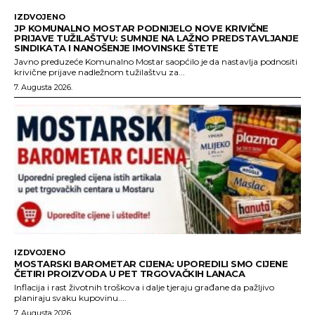
IZDVOJENO
JP KOMUNALNO MOSTAR PODNIJELO NOVE KRIVIČNE
PRIJAVE TUŽILAŠTVU: SUMNJE NA LAŽNO PREDSTAVLJANJE
SINDIKATA I NANOŠENJE IMOVINSKE ŠTETE
Javno preduzeće Komunalno Mostar saopćilo je da nastavlja podnositi
krivične prijave nadležnom tužilaštvu za...
7. Augusta 2026.
IZDVOJENO
MOSTARSKI BAROMETAR CIJENA: UPOREDILI SMO CIJENE
ČETIRI PROIZVODA U PET TRGOVAČKIH LANACA
Inflacija i rast životnih troškova i dalje tjeraju građane da pažljivo
planiraju svaku kupovinu....
7. Augusta 2026.