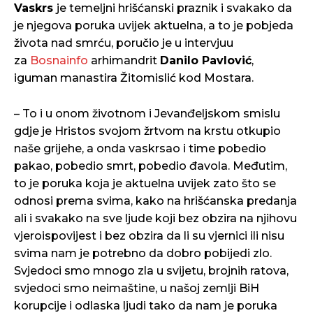
Vaskrs
je temeljni hrišćanski praznik i svakako da
je njegova poruka uvijek aktuelna, a to je pobjeda
života nad smrću, poručio je u intervjuu
za
Bosnainfo
arhimandrit
Danilo Pavlović
,
iguman manastira Žitomislić kod Mostara.
– To i u onom životnom i Jevanđeljskom smislu
gdje je Hristos svojom žrtvom na krstu otkupio
naše grijehe, a onda vaskrsao i time pobedio
pakao, pobedio smrt, pobedio đavola. Međutim,
to je poruka koja je aktuelna uvijek zato što se
odnosi prema svima, kako na hrišćanska predanja
ali i svakako na sve ljude koji bez obzira na njihovu
vjeroispovijest i bez obzira da li su vjernici ili nisu
svima nam je potrebno da dobro pobijedi zlo.
Svjedoci smo mnogo zla u svijetu, brojnih ratova,
svjedoci smo neimaštine, u našoj zemlji BiH
korupcije i odlaska ljudi tako da nam je poruka