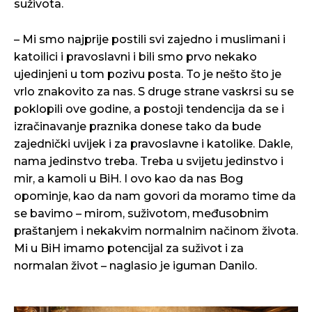
suživota.
– Mi smo najprije postili svi zajedno i muslimani i
katoilici i pravoslavni i bili smo prvo nekako
ujedinjeni u tom pozivu posta. To je nešto što je
vrlo znakovito za nas. S druge strane vaskrsi su se
poklopili ove godine, a postoji tendencija da se i
izračinavanje praznika donese tako da bude
zajednički uvijek i za pravoslavne i katolike. Dakle,
nama jedinstvo treba. Treba u svijetu jedinstvo i
mir, a kamoli u BiH. I ovo kao da nas Bog
opominje, kao da nam govori da moramo time da
se bavimo – mirom, suživotom, međusobnim
praštanjem i nekakvim normalnim načinom života.
Mi u BiH imamo potencijal za suživot i za
normalan život – naglasio je iguman Danilo.