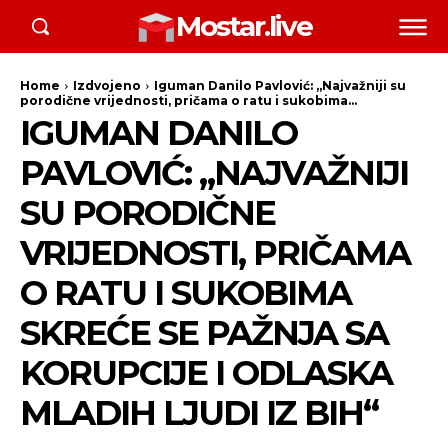
Mostar.live
Home
Izdvojeno
Iguman Danilo Pavlović: „Najvažniji su
porodične vrijednosti, pričama o ratu i sukobima...
IGUMAN DANILO
PAVLOVIĆ: „NAJVAŽNIJI
SU PORODIČNE
VRIJEDNOSTI, PRIČAMA
O RATU I SUKOBIMA
SKREĆE SE PAŽNJA SA
KORUPCIJE I ODLASKA
MLADIH LJUDI IZ BIH“