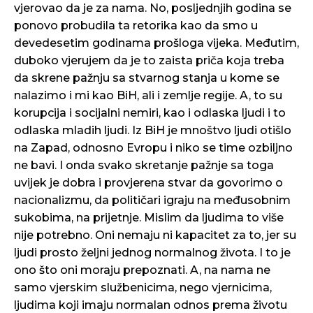
vjerovao da je za nama. No, posljednjih godina se
ponovo probudila ta retorika kao da smo u
devedesetim godinama prošloga vijeka. Međutim,
duboko vjerujem da je to zaista priča koja treba
da skrene pažnju sa stvarnog stanja u kome se
nalazimo i mi kao BiH, ali i zemlje regije. A, to su
korupcija i socijalni nemiri, kao i odlaska ljudi i to
odlaska mladih ljudi. Iz BiH je mnoštvo ljudi otišlo
na Zapad, odnosno Evropu i niko se time ozbiljno
ne bavi. I onda svako skretanje pažnje sa toga
uvijek je dobra i provjerena stvar da govorimo o
nacionalizmu, da političari igraju na međusobnim
sukobima, na prijetnje. Mislim da ljudima to više
nije potrebno. Oni nemaju ni kapacitet za to, jer su
ljudi prosto željni jednog normalnog života. I to je
ono što oni moraju prepoznati. A, na nama ne
samo vjerskim službenicima, nego vjernicima,
ljudima koji imaju normalan odnos prema životu