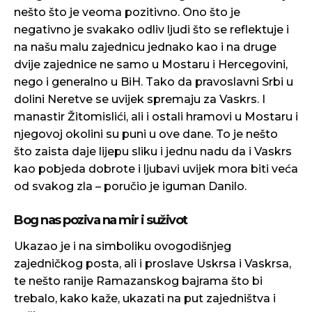
nešto što je veoma pozitivno. Ono što je
negativno je svakako odliv ljudi što se reflektuje i
na našu malu zajednicu jednako kao i na druge
dvije zajednice ne samo u Mostaru i Hercegovini,
nego i generalno u BiH. Tako da pravoslavni Srbi u
dolini Neretve se uvijek spremaju za Vaskrs. I
manastir Žitomislići, ali i ostali hramovi u Mostaru i
njegovoj okolini su puni u ove dane. To je nešto
što zaista daje lijepu sliku i jednu nadu da i Vaskrs
kao pobjeda dobrote i ljubavi uvijek mora biti veća
od svakog zla – poručio je iguman Danilo.
Bog nas poziva na mir i suživot
Ukazao je i na simboliku ovogodišnjeg
zajedničkog posta, ali i proslave Uskrsa i Vaskrsa,
te nešto ranije Ramazanskog bajrama što bi
trebalo, kako kaže, ukazati na put zajedništva i