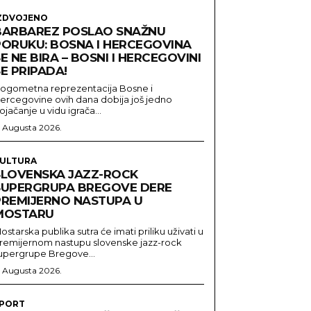
ZDVOJENO
BARBAREZ POSLAO SNAŽNU
PORUKU: BOSNA I HERCEGOVINA
E NE BIRA – BOSNI I HERCEGOVINI
E PRIPADA!
ogometna reprezentacija Bosne i
ercegovine ovih dana dobija još jedno
ojačanje u vidu igrača...
. Augusta 2026.
ULTURA
SLOVENSKA JAZZ-ROCK
SUPERGRUPA BREGOVE DERE
PREMIJERNO NASTUPA U
MOSTARU
ostarska publika sutra će imati priliku uživati u
remijernom nastupu slovenske jazz-rock
upergrupe Bregove...
. Augusta 2026.
PORT