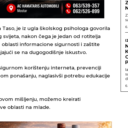
Z
Z
s
6
 Taso, je iz ugla školskog psihologa govorila
vijeta, nakon čega je jedan od rotitelja
I
oblasti informacione sigurnosti i zaštite
jajući se na dugogodišnje iskustvo.
O
P
o sigurnom korištenju interneta, prevenciji
I
s
nom ponašanju, naglasivši potrebu edukacije
d
6
egovom mišljenju, možemo kreirati
ve oblasti na mlade.