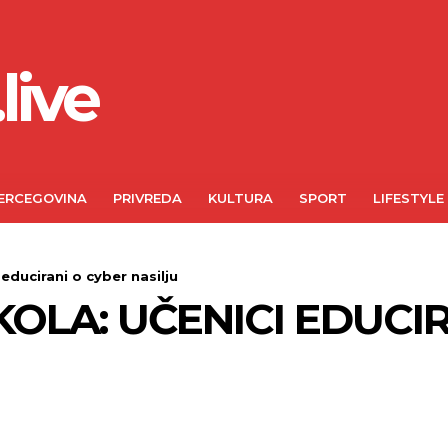
live
ERCEGOVINA
PRIVREDA
KULTURA
SPORT
LIFESTYLE
educirani o cyber nasilju
KOLA: UČENICI EDUCI