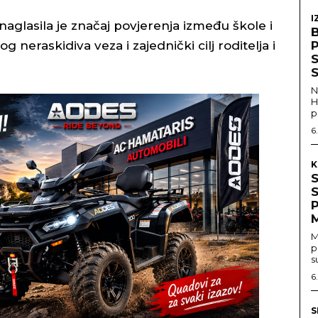
I
naglasila je značaj povjerenja između škole i
alog neraskidiva veza i zajednički cilj roditelja i
S
S
N
H
p
6
K
M
p
s
6
S