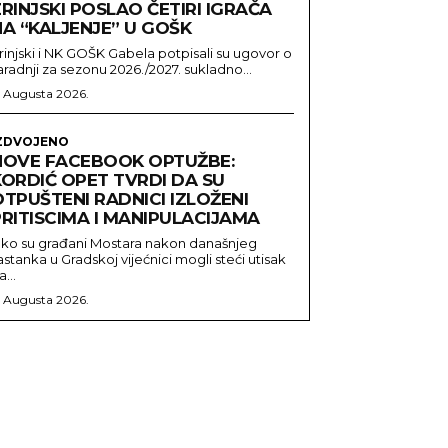
RINJSKI POSLAO ČETIRI IGRAČA
NA “KALJENJE” U GOŠK
rinjski i NK GOŠK Gabela potpisali su ugovor o
aradnji za sezonu 2026./2027. sukladno...
. Augusta 2026.
ZDVOJENO
NOVE FACEBOOK OPTUŽBE:
KORDIĆ OPET TVRDI DA SU
TPUŠTENI RADNICI IZLOŽENI
RITISCIMA I MANIPULACIJAMA
ako su građani Mostara nakon današnjeg
astanka u Gradskoj vijećnici mogli steći utisak
a...
. Augusta 2026.