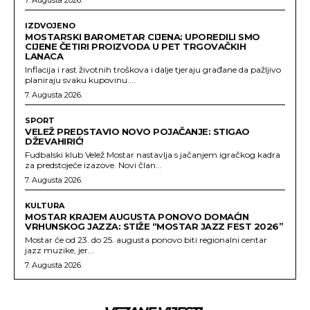
7. Augusta 2026.
IZDVOJENO
MOSTARSKI BAROMETAR CIJENA: UPOREDILI SMO
CIJENE ČETIRI PROIZVODA U PET TRGOVAČKIH
LANACA
Inflacija i rast životnih troškova i dalje tjeraju građane da pažljivo
planiraju svaku kupovinu....
7. Augusta 2026.
SPORT
VELEŽ PREDSTAVIO NOVO POJAČANJE: STIGAO
DŽEVAHIRIĆ!
Fudbalski klub Velež Mostar nastavlja s jačanjem igračkog kadra
za predstojeće izazove. Novi član...
7. Augusta 2026.
KULTURA
MOSTAR KRAJEM AUGUSTA PONOVO DOMAĆIN
VRHUNSKOG JAZZA: STIŽE “MOSTAR JAZZ FEST 2026”
Mostar će od 23. do 25. augusta ponovo biti regionalni centar
jazz muzike, jer...
7. Augusta 2026.