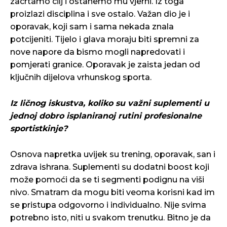
zacrtamo cilj i ostanemo mu vjerni. Iz toga
proizlazi disciplina i sve ostalo. Važan dio je i
oporavak, koji sam i sama nekada znala
potcijeniti. Tijelo i glava moraju biti spremni za
nove napore da bismo mogli napredovati i
pomjerati granice. Oporavak je zaista jedan od
ključnih dijelova vrhunskog sporta.
Iz ličnog iskustva, koliko su važni suplementi u
jednoj dobro isplaniranoj rutini profesionalne
sportistkinje?
Osnova napretka uvijek su trening, oporavak, san i
zdrava ishrana. Suplementi su dodatni boost koji
može pomoći da se ti segmenti podignu na viši
nivo. Smatram da mogu biti veoma korisni kad im
se pristupa odgovorno i individualno. Nije svima
potrebno isto, niti u svakom trenutku. Bitno je da