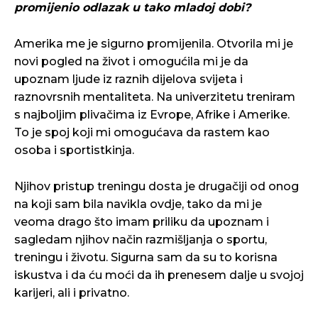
promijenio odlazak u tako mladoj dobi?
Amerika me je sigurno promijenila. Otvorila mi je
novi pogled na život i omogućila mi je da
upoznam ljude iz raznih dijelova svijeta i
raznovrsnih mentaliteta. Na univerzitetu treniram
s najboljim plivačima iz Evrope, Afrike i Amerike.
To je spoj koji mi omogućava da rastem kao
osoba i sportistkinja.
Njihov pristup treningu dosta je drugačiji od onog
na koji sam bila navikla ovdje, tako da mi je
veoma drago što imam priliku da upoznam i
sagledam njihov način razmišljanja o sportu,
treningu i životu. Sigurna sam da su to korisna
iskustva i da ću moći da ih prenesem dalje u svojoj
karijeri, ali i privatno.