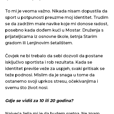
To mi je veoma važno. Nikada nisam dopustila da
sport u potpunosti preuzme moj identitet. Trudim
se da zadržim male navike koje mi donose radost,
posebno kada dođem kući u Mostar. Druženja s
prijateljicama iz osnovne škole, šetnja Starim
gradom ili Lenjinovim šetalištem.
Čovjek ne bi trebalo da sebi dozvoli da postane
isključivo sportista i rob rezultata. Kada se
identitet previše veže za uspjeh, svaki pritisak se
teže podnosi. Mislim da je snaga u tome da
ostanemo svoji uprkos stresu, očekivanjima i
svemu što život nosi.
Gdje se vidiš za 10 ili 20 godina?
Najveća želja mi je da budem sretna. Ne znam