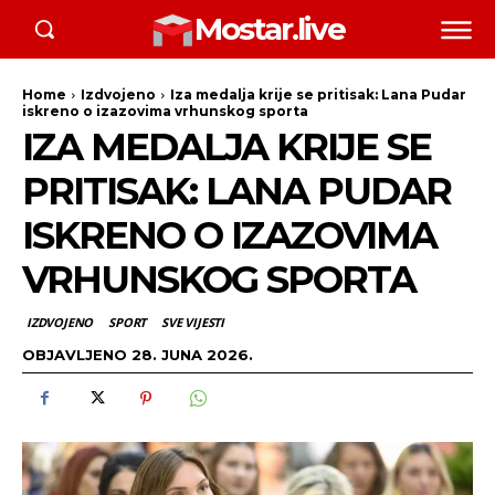
Mostar.live
Home
Izdvojeno
Iza medalja krije se pritisak: Lana Pudar
iskreno o izazovima vrhunskog sporta
IZA MEDALJA KRIJE SE
PRITISAK: LANA PUDAR
ISKRENO O IZAZOVIMA
VRHUNSKOG SPORTA
IZDVOJENO
SPORT
SVE VIJESTI
OBJAVLJENO
28. JUNA 2026.