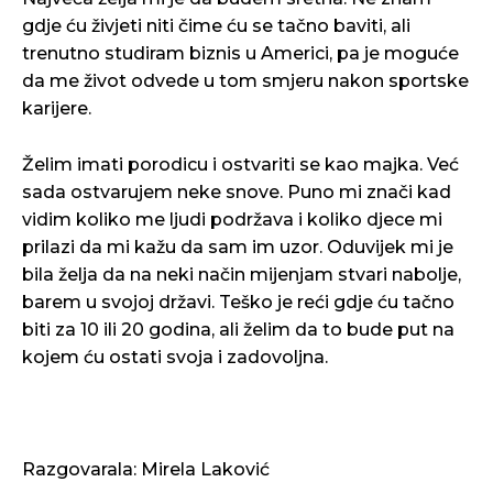
gdje ću živjeti niti čime ću se tačno baviti, ali
trenutno studiram biznis u Americi, pa je moguće
da me život odvede u tom smjeru nakon sportske
karijere.
Želim imati porodicu i ostvariti se kao majka. Već
sada ostvarujem neke snove. Puno mi znači kad
vidim koliko me ljudi podržava i koliko djece mi
prilazi da mi kažu da sam im uzor. Oduvijek mi je
bila želja da na neki način mijenjam stvari nabolje,
barem u svojoj državi. Teško je reći gdje ću tačno
biti za 10 ili 20 godina, ali želim da to bude put na
kojem ću ostati svoja i zadovoljna.
Razgovarala: Mirela Laković