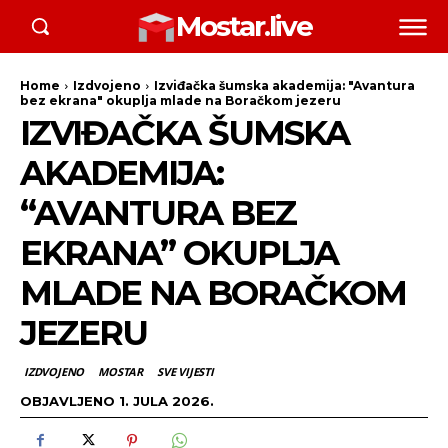
Mostar.live
Home
Izdvojeno
Izviđačka šumska akademija: "Avantura
bez ekrana" okuplja mlade na Boračkom jezeru
IZVIĐAČKA ŠUMSKA
AKADEMIJA:
“AVANTURA BEZ
EKRANA” OKUPLJA
MLADE NA BORAČKOM
JEZERU
IZDVOJENO
MOSTAR
SVE VIJESTI
OBJAVLJENO
1. JULA 2026.