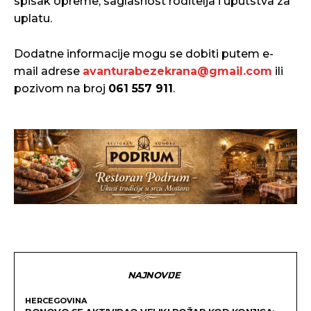
spisak opreme, saglasnost roditelja i uputstva za
uplatu.
Dodatne informacije mogu se dobiti putem e-
mail adrese
avanturabezekrana@gmail.com
ili
pozivom na broj
061 557 911
.
NAJNOVIJE
HERCEGOVINA