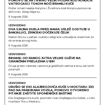
PONOVO SE AKTIVIRAO VELIKI POŽAR KOD KONJICA:
VATROGASCI TOKOM NOĆI BRANILI KUĆE
Požar iznad naselja Kanjina i Živašnica kod Konjica ponovo se
aktivirao, zbog čega su...
9. Augusta 2026.
IZDVOJENO
DVA SJAJNA DUELA PRED NAMA: VELEŽ GOSTUJE U
BANJALUCI, ZRINJSKI DOČEKUJE ČELIK
Nakon što su u petak i subotu odigrane uzbudljive utakmice za
otvaranje prvog kola...
9. Augusta 2026.
IZDVOJENO
BIHAMK: OD RANOG JUTRA VELIKE GUŽVE NA
GRANIČNIM PRELAZIMA U BIH
Drugi je dan vikenda i sezona je godišnjih odmora te su od ranih
jutarnjih...
9. Augusta 2026.
IZDVOJENO
URUŠIO SE DIO ALAJBEGOVIĆA KUĆE U MOSTARU: ZID
PAO NA PARKIRANA VOZILA, PONOVO OTVORENO
PITANJE ZAŠTITE SPOMENIČKE BAŠTINE
Dio Alajbegovića kuće, poznate i kao Alajbegovića čošak, u Ulici
maršala Tita u Mostaru...