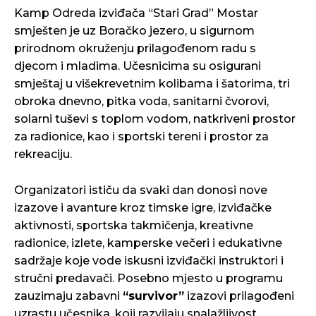
Kamp Odreda izviđača “Stari Grad” Mostar
smješten je uz Boračko jezero, u sigurnom
prirodnom okruženju prilagođenom radu s
djecom i mladima. Učesnicima su osigurani
smještaj u višekrevetnim kolibama i šatorima, tri
obroka dnevno, pitka voda, sanitarni čvorovi,
solarni tuševi s toplom vodom, natkriveni prostor
za radionice, kao i sportski tereni i prostor za
rekreaciju.
Organizatori ističu da svaki dan donosi nove
izazove i avanture kroz timske igre, izviđačke
aktivnosti, sportska takmičenja, kreativne
radionice, izlete, kamperske večeri i edukativne
sadržaje koje vode iskusni izviđački instruktori i
stručni predavači. Posebno mjesto u programu
zauzimaju zabavni
“survivor”
izazovi prilagođeni
uzrastu učesnika, koji razvijaju snalažljivost,