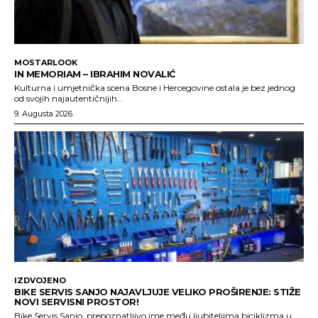
MOSTARLOOK
IN MEMORIAM – IBRAHIM NOVALIĆ
Kulturna i umjetnička scena Bosne i Hercegovine ostala je bez jednog
od svojih najautentičnijih...
9. Augusta 2026.
IZDVOJENO
BIKE SERVIS SANJO NAJAVLJUJE VELIKO PROŠIRENJE: STIŽE
NOVI SERVISNI PROSTOR!
Bike Servis Sanjo, prepoznatljivo ime među ljubiteljima biciklizma u