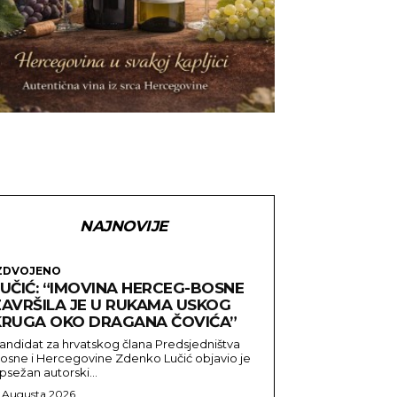
NAJNOVIJE
ZDVOJENO
LUČIĆ: “IMOVINA HERCEG-BOSNE
ZAVRŠILA JE U RUKAMA USKOG
KRUGA OKO DRAGANA ČOVIĆA”
andidat za hrvatskog člana Predsjedništva
osne i Hercegovine Zdenko Lučić objavio je
psežan autorski...
. Augusta 2026.