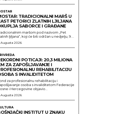
OSTAR
MOSTAR: TRADICIONALNI MARŠ U
AST PETORICI ZLATNIH LJILJANA
OKUPLJA SABORCE I GRAĐANE
radicionalnim maršom pod nazivom „Pet
latnih ljiljana“, koji će biti održan u nedjelju, 9....
. Augusta 2026.
RIVREDA
EKORDNI POTICAJI: 20,3 MILIONA
KM ZA ZAPOŠLJAVANJE I
PROFESIONALNU REHABILITACIJU
OSOBA S INVALIDITETOM
ond za profesionalnu rehabilitaciju i
apošljavanje osoba s invaliditetom Federacije
osne i Hercegovine objavio...
. Augusta 2026.
ULTURA
BOŠNJAČKI INSTITUT U ZNAKU