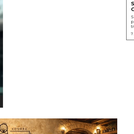
G
S
p
t
7