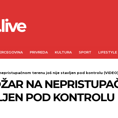
live
ERCEGOVINA
PRIVREDA
KULTURA
SPORT
LIFESTYLE
 nepristupačnom terenu još nije stavljen pod kontrolu (VIDEO
OŽAR NA NEPRISTUP
VLJEN POD KONTROLU 