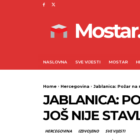
Mostar.
NASLOVNA
SVE VIJESTI
MOSTAR
H
Home
Hercegovina
Jablanica: Požar na
JABLANICA: P
JOŠ NIJE STA
HERCEGOVINA
IZDVOJENO
SVE VIJESTI