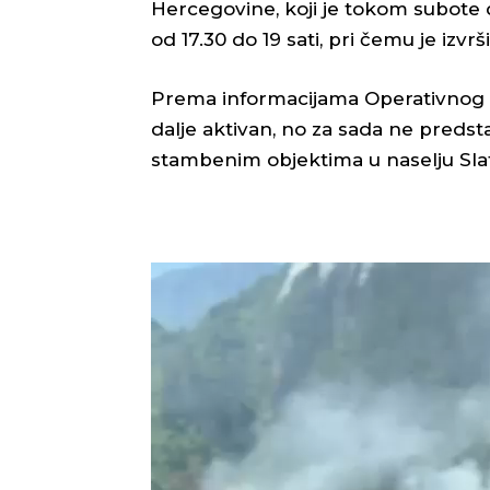
Hercegovine, koji je tokom subote d
od 17.30 do 19 sati, pri čemu je izvr
Prema informacijama Operativnog cen
dalje aktivan, no za sada ne predsta
stambenim objektima u naselju Slati
V
i
d
e
o
P
l