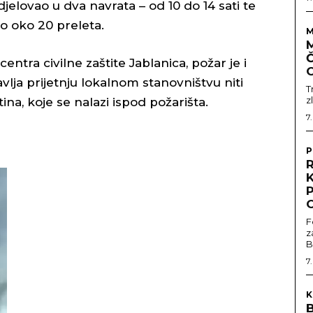
jelovao u dva navrata – od 10 do 14 sati te
šio oko 20 preleta.
M
Č
tra civilne zaštite Jablanica, požar je i
vlja prijetnju lokalnom stanovništvu niti
T
z
na, koje se nalazi ispod požarišta.
7
P
R
F
z
B
7
K