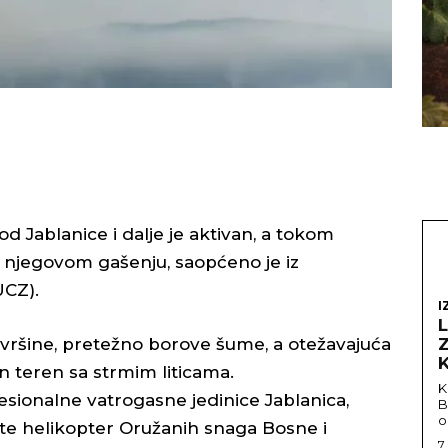
d Jablanice i dalje je aktivan, a tokom
a njegovom gašenju, saopćeno je iz
UCZ).
I
ovršine, pretežno borove šume, a otežavajuća
n teren sa strmim liticama.
K
esionalne vatrogasne jedinice Jablanica,
B
o
te helikopter Oružanih snaga Bosne i
7