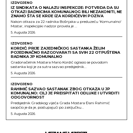
IZDVOJENO
IZ SINDIKATA O NALAZU INSPEKCIJE: POTVRDA DA SU
OTKAZI RADNICIMA KOMUNALNOG BILI NEZAKONITI, NE
ZNAMO ŠTA SE KRIJE IZA KORDIĆEVIH POZIVA
Nakon otkaza za 22 radnika Bošnjaka u preduzeću 'Komunalno'
Mostar, inspekcijski nadzor provela je ...
5. Augusta 2026.
IZDVOJENO
KORDIĆ: PRIJE ZAJEDNIČKOG SASTANKA ŽELIM
POJEDINAČNO RAZGOVARATI SA SVIH 22 OTPUŠTENA
RADNIKA JP KOMUNALNO
Gradonačelnik Mostara Mario Kordić oglasio se povodom
sastanka koji je za sutra sazvao predsjednik...
5. Augusta 2026.
IZDVOJENO
RAHIMIĆ SAZVAO SASTANAK ZBOG OTKAZA U JP
KOMUNALNO: CILJ JE PREISPITATI ODLUKE I UTVRDITI
ODGOVORNOST
Predsjednik Gradskog vijeća Grada Mostara Đani Rahimić
saopćio je da je, postupajući po zaključku...
5. Augusta 2026.