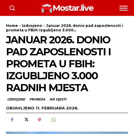
Mostar.live
Home
Izdvojeno
Januar 2026. donio pad zaposlenosti i
prometa u FBiH: Izgubljeno 3.000...
JANUAR 2026. DONIO
PAD ZAPOSLENOSTI I
PROMETA U FBIH:
IZGUBLJENO 3.000
RADNIH MJESTA
IZDVOJENO
PRIVREDA
SVE VIJESTI
OBJAVLJENO
11. FEBRUARA 2026.