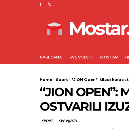
Mostar.
NASLOVNA
SVE VIJESTI
MOSTAR
H
Home
Sport
"JION Open": Mladi karatisti
“JION OPEN”: 
OSTVARILI IZU
SPORT
SVE VIJESTI