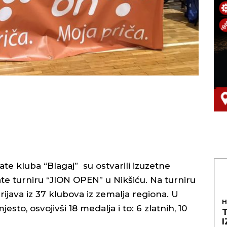
ate kluba “Blagaj” su ostvarili izuzetne
te turniru “JION OPEN” u Nikšiću. Na turniru
ijava iz 37 klubova iz zemalja regiona. U
H
to, osvojivši 18 medalja i to: 6 zlatnih, 10