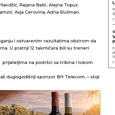
ilavdžić, Rejana Balić, Alejna Topuz.
I
Hamzić, Asja Cerovina, Adna Đuliman.
g
7
S
aganju i ostvarenim rezultatima obzirom da
P
ama. U pratnji 12 takmičara bili su treneri
F
j
i
 prijateljima na podršci sa tribina i tokom
7
naš dugogodišnji sponzor BH Telecom, – stoji