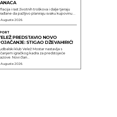
LANACA
nflacija i rast životnih troškova i dalje tjeraju
rađane da pažljivo planiraju svaku kupovinu....
. Augusta 2026.
PORT
VELEŽ PREDSTAVIO NOVO
OJAČANJE: STIGAO DŽEVAHIRIĆ!
udbalski klub Velež Mostar nastavlja s
ačanjem igračkog kadra za predstojeće
zazove. Novi član...
. Augusta 2026.