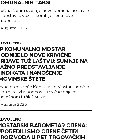
KOMUNALNIH TAKSI
pćina Neum uvela je nove komunalne takse
a dostavna vozila, kombije i putničke
utobuse,...
. Augusta 2026.
ZDVOJENO
JP KOMUNALNO MOSTAR
PODNIJELO NOVE KRIVIČNE
PRIJAVE TUŽILAŠTVU: SUMNJE NA
LAŽNO PREDSTAVLJANJE
INDIKATA I NANOŠENJE
IMOVINSKE ŠTETE
avno preduzeće Komunalno Mostar saopćilo
e da nastavlja podnositi krivične prijave
adležnom tužilaštvu za...
. Augusta 2026.
ZDVOJENO
MOSTARSKI BAROMETAR CIJENA:
POREDILI SMO CIJENE ČETIRI
PROIZVODA U PET TRGOVAČKIH