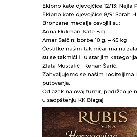
Ekipno kate djevojčice 12/13: Nejla P
Ekipno kate djevojčice 8/9: Sarah 
Bronzane medalje osvojili su:
Adna Đuliman, kate 8 g.
Amar Salčin, borbe 10 g. – 45 kg
Čestitke našim takmičarima na zal
su se takmičili i u starijim kategorij
Zlata Mustafić i Kenan Šarić.
Zahvaljujemo se našim roditeljima i
putovanja.
Odlazak na ovaj turnir, podržao je 
u saopštenju KK Blagaj.