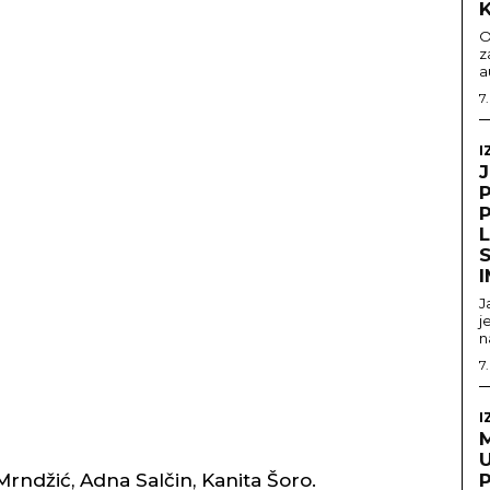
O
z
a
7
I
S
J
j
n
7
I
U
rndžić, Adna Salčin, Kanita Šoro.