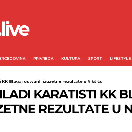
live
ERCEGOVINA
PRIVREDA
KULTURA
SPORT
LIFESTYLE
 KK Blagaj ostvarili izuzetne rezultate u Nikšiću
MLADI KARATISTI KK 
ZETNE REZULTATE U N