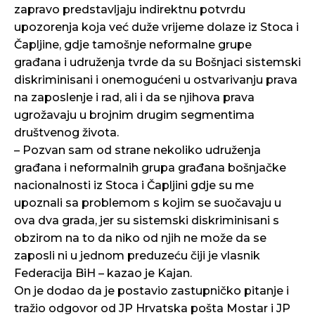
zapravo predstavljaju indirektnu potvrdu
upozorenja koja već duže vrijeme dolaze iz Stoca i
Čapljine, gdje tamošnje neformalne grupe
građana i udruženja tvrde da su Bošnjaci sistemski
diskriminisani i onemogućeni u ostvarivanju prava
na zaposlenje i rad, ali i da se njihova prava
ugrožavaju u brojnim drugim segmentima
društvenog života.
– Pozvan sam od strane nekoliko udruženja
građana i neformalnih grupa građana bošnjačke
nacionalnosti iz Stoca i Čapljini gdje su me
upoznali sa problemom s kojim se suočavaju u
ova dva grada, jer su sistemski diskriminisani s
obzirom na to da niko od njih ne može da se
zaposli ni u jednom preduzeću čiji je vlasnik
Federacija BiH – kazao je Kajan.
On je dodao da je postavio zastupničko pitanje i
tražio odgovor od JP Hrvatska pošta Mostar i JP