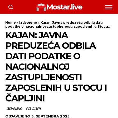
Mostar.live
Home
Izdvojeno
Kajan: Javna preduzeća odbila dati
podatke o nacionalnoj zastupljenosti zaposlenih u Stocu...
KAJAN: JAVNA
PREDUZEĆA ODBILA
DATI PODATKE O
NACIONALNOJ
ZASTUPLJENOSTI
ZAPOSLENIH U STOCU I
ČAPLJINI
IZDVOJENO
SVE VIJESTI
OBJAVLJENO
3. SEPTEMBRA 2025.