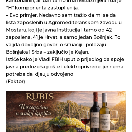
kantonalnih, ali da i tamo ima nesrazmjera i da je
“H” komponenta zastupljenija.
– Evo primjer. Nedavno sam tražio da mi se da
lista zaposlenih u Agromediteranskom zavodu u
Mostaru, koji je javna institucija i tamo od 42
zaposlena, 41 je Hrvat, a samo jedan Bošnjak. To
valjda dovoljno govori o situaciji i položaju
Bošnjaka i Srba – zaključio je Kajan.
Ističe kako je Vladi FBiH uputio prijedlog da spoje
javna preduzeća pošte i elektroprivrede, jer nema
potrebe da djeuju odvojeno.
(Faktor)