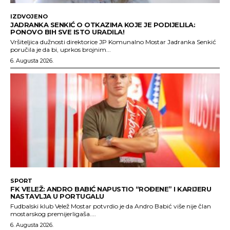
IZDVOJENO
JADRANKA SENKIĆ O OTKAZIMA KOJE JE PODIJELILA:
PONOVO BIH SVE ISTO URADILA!
Vršiteljica dužnosti direktorice JP Komunalno Mostar Jadranka Senkić
poručila je da bi, uprkos brojnim...
6. Augusta 2026.
SPORT
FK VELEŽ: ANDRO BABIĆ NAPUSTIO “ROĐENE” I KARIJERU
NASTAVLJA U PORTUGALU
Fudbalski klub Velež Mostar potvrdio je da Andro Babić više nije član
mostarskog premijerligaša....
6. Augusta 2026.