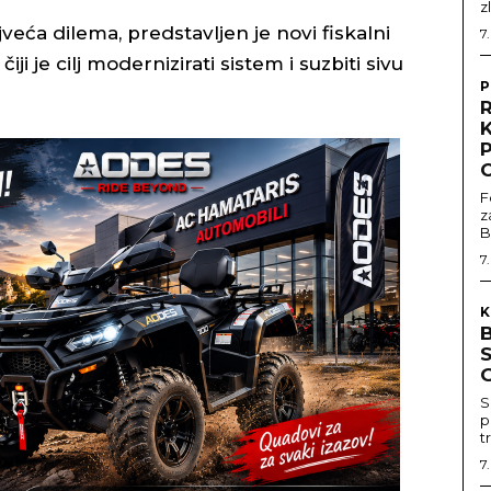
z
veća dilema, predstavljen je novi fiskalni
7
iji je cilj modernizirati sistem i suzbiti sivu
P
R
F
z
B
7
K
G
S
p
t
7