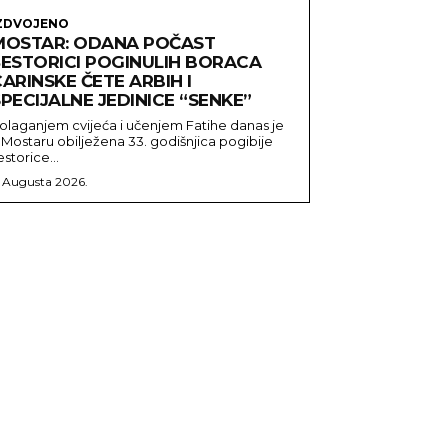
ZDVOJENO
MOSTAR: ODANA POČAST
ŠESTORICI POGINULIH BORACA
ARINSKE ČETE ARBIH I
PECIJALNE JEDINICE “SENKE”
olaganjem cvijeća i učenjem Fatihe danas je
 Mostaru obilježena 33. godišnjica pogibije
estorice...
. Augusta 2026.