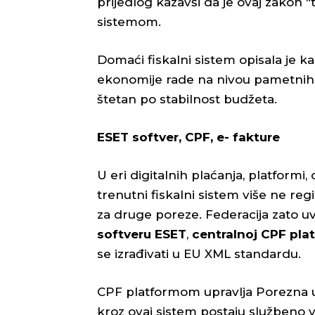
prijedlog kazavši da je ovaj zakon “
sistemom.
Domaći fiskalni sistem opisala je
ekonomije rade na nivou pametnih t
štetan po stabilnost budžeta.
ESET softver, CPF, e- fakture
U eri digitalnih plaćanja, platformi
trenutni fiskalni sistem više ne reg
za druge poreze. Federacija zato uv
softveru ESET
,
centralnoj CPF pla
se izrađivati u EU XML standardu.
CPF platformom upravlja Porezna up
kroz ovaj sistem postaju službeno v