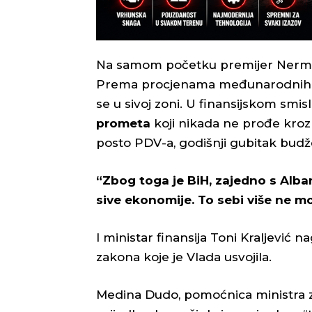
Na samom početku premijer Nermin 
Prema procjenama međunarodnih in
se u sivoj zoni. U finansijskom smis
prometa
koji nikada ne prođe kroz
posto PDV-a, godišnji gubitak budže
“Zbog toga je BiH, zajedno s Alba
sive ekonomije. To sebi više ne m
I ministar finansija Toni Kraljević n
zakona koje je Vlada usvojila.
Medina Dudo, pomoćnica ministra za