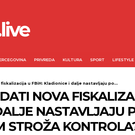
live
ERCEGOVINA
PRIVREDA
KULTURA
SPORT
LIFESTYLE
iskalizacija u FBiH: Kladionice i dalje nastavljaju po...
DATI NOVA FISKALIZAC
 DALJE NASTAVLJAJU 
M STROŽA KONTROLA?