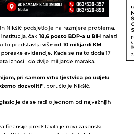
I
C
Nikšić podsjetio je na razmjere problema.
S
stitucija, čak
18,6 posto BDP-a u BiH
nalazi
P
u
lu to predstavlja
više od 10 milijardi KM
š
 poreske evidencije. Kada se na to doda 17
7
ta iznosi i do dvije milijarde maraka.
nijom, pri samom vrhu ljestvica po udjelu
ožemo dozvoliti”
, poručio je Nikšić.
aglasio je da se radi o jednom od najvažnijih
 finansije predstavila je novi zakonski