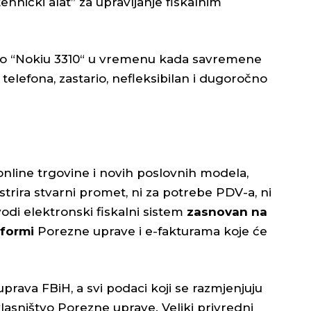
tehnički alat” za upravljanje fiskalnim
 kao “Nokiu 3310“ u vremenu kada savremene
elefona, zastario, nefleksibilan i dugoročno
, online trgovine i novih poslovnih modela,
istrira stvarni promet, ni za potrebe PDV-a, ni
odi elektronski fiskalni sistem
zasnovan na
tformi
Porezne uprave i e-fakturama koje će
rava FBiH, a svi podaci koji se razmjenjuju
lasništvo Porezne uprave. Veliki privredni