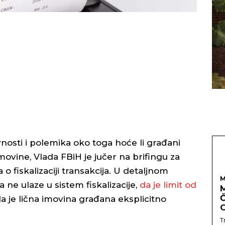
nosti i polemika oko toga hoće li građani
 imovine, Vlada FBiH je jučer na brifingu za
o fiskalizaciji transakcija. U detaljnom
M
ca ne ulaze u sistem fiskalizacije,
da je limit od
Č
 da je lična imovina građana eksplicitno
T