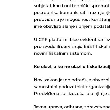
subjekti, kao i oni tehnički spremni
posrednika komunicirati i razmjenj
predviđena je mogućnost korištenja
ime obavljati slanje i prijem podata
U CPF platformi biće evidentirani svi
proizvode ili servisiraju ESET fiskal
novim fiskalnim sistemom.
Ko ulazi, a ko ne ulazi u fiskalizaci
Novi zakon jasno određuje obveznike
samostalni poduzetnici, organizacije
Predviđena su i izuzeća, dio njih je 
Javna uprava, odbrana, zdravstven