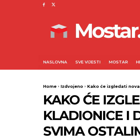
Mostar.
NASLOVNA
SVE VIJESTI
MOSTAR
H
Home
Izdvojeno
Kako će izgledati nova f
KAKO ĆE IZGLE
KLADIONICE I
SVIMA OSTALI