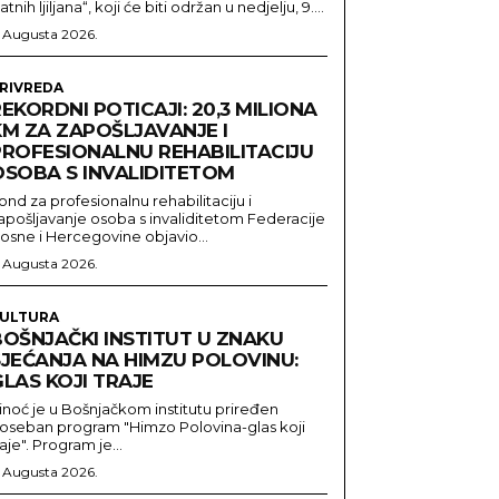
latnih ljiljana“, koji će biti održan u nedjelju, 9....
. Augusta 2026.
RIVREDA
EKORDNI POTICAJI: 20,3 MILIONA
KM ZA ZAPOŠLJAVANJE I
PROFESIONALNU REHABILITACIJU
OSOBA S INVALIDITETOM
ond za profesionalnu rehabilitaciju i
apošljavanje osoba s invaliditetom Federacije
osne i Hercegovine objavio...
. Augusta 2026.
ULTURA
BOŠNJAČKI INSTITUT U ZNAKU
SJEĆANJA NA HIMZU POLOVINU:
LAS KOJI TRAJE
inoć je u Bošnjačkom institutu priređen
oseban program "Himzo Polovina-glas koji
raje". Program je...
. Augusta 2026.