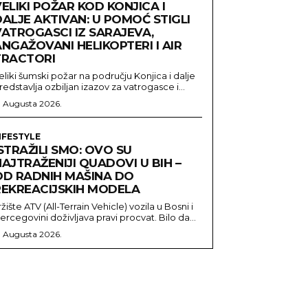
ELIKI POŽAR KOD KONJICA I
ALJE AKTIVAN: U POMOĆ STIGLI
VATROGASCI IZ SARAJEVA,
NGAŽOVANI HELIKOPTERI I AIR
TRACTORI
eliki šumski požar na području Konjica i dalje
redstavlja ozbiljan izazov za vatrogasce i...
. Augusta 2026.
IFESTYLE
STRAŽILI SMO: OVO SU
AJTRAŽENIJI QUADOVI U BIH –
OD RADNIH MAŠINA DO
REKREACIJSKIH MODELA
ržište ATV (All-Terrain Vehicle) vozila u Bosni i
ercegovini doživljava pravi procvat. Bilo da...
. Augusta 2026.