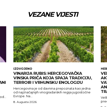
VEZANE VIJESTI
IZDVOJENO
HE
VINARIJA RUBIS: HERCEGOVAČKA
VE
VINSKA PRIČA KOJA SPAJA TRADICIJU,
AK
ANI
TERROIR I VRHUNSKU ENOLOGIJU
VA
AN
Hercegovina je od davnina prepoznata kao jedna
TR
od najznačajnijih vinogradarskih regija jugoistočne
Evrope. Na...
d...
Veli
pred
8. Augusta 2026.