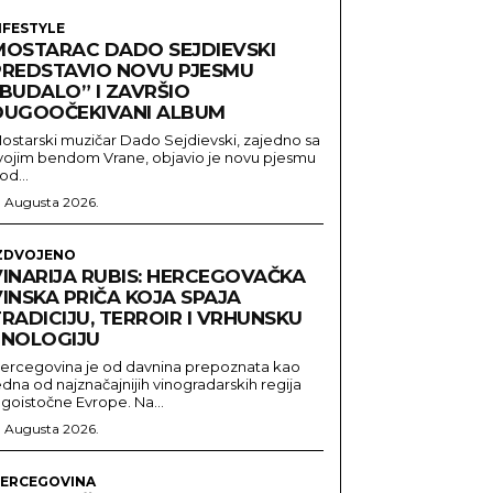
IFESTYLE
MOSTARAC DADO SEJDIEVSKI
PREDSTAVIO NOVU PJESMU
“BUDALO” I ZAVRŠIO
DUGOOČEKIVANI ALBUM
ostarski muzičar Dado Sejdievski, zajedno sa
vojim bendom Vrane, objavio je novu pjesmu
od...
. Augusta 2026.
ZDVOJENO
VINARIJA RUBIS: HERCEGOVAČKA
INSKA PRIČA KOJA SPAJA
RADICIJU, TERROIR I VRHUNSKU
ENOLOGIJU
ercegovina je od davnina prepoznata kao
edna od najznačajnijih vinogradarskih regija
ugoistočne Evrope. Na...
. Augusta 2026.
ERCEGOVINA