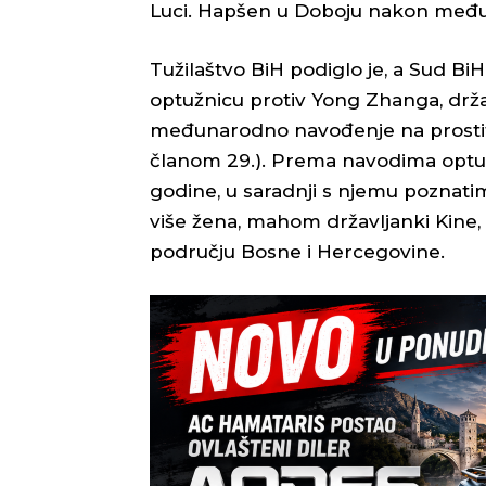
Luci. Hapšen u Doboju nakon međun
Tužilaštvo BiH podiglo je, a Sud B
optužnicu protiv Yong Zhanga, drža
međunarodno navođenje na prostituci
članom 29.). Prema navodima optuž
godine, u saradnji s njemu poznatim
više žena, mahom državljanki Kine,
području Bosne i Hercegovine.