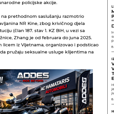
arodne policijske akcije.
L
iH na prethodnom saslušanju razmotrio
vljanina NR Kine, zbog krivičnog djela
ju (član 187. stav 1. KZ BiH, u vezi sa
M
s
nice, Zhang je od februara do juna 2025.
p
 licem iz Vijetnama, organizovao i podsticao
8
 da pružaju seksualne usluge klijentima na
I
V
T
H
j
j
8
H