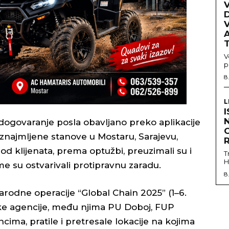
V
D
A
V
p
8
L
I
N
 dogovaranje posla obavljano preko aplikacije
znajmljene stanove u Mostaru, Sarajevu,
od klijenata, prema optužbi, preuzimali su i
T
H
me su ostvarivali protipravnu zaradu.
8
rodne operacije “Global Chain 2025” (1–6.
ijske agencije, među njima PU Doboj, FUP
ncima, pratile i pretresale lokacije na kojima