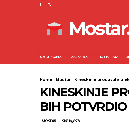
Mostar.
NASLOVNA
SVE VIJESTI
MOSTAR
H
Home
Mostar
Kineskinje prodavale tije
KINESKINJE PR
BIH POTVRDI
MOSTAR
SVE VIJESTI