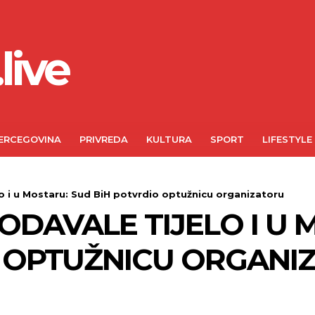
live
ERCEGOVINA
PRIVREDA
KULTURA
SPORT
LIFESTYLE
lo i u Mostaru: Sud BiH potvrdio optužnicu organizatoru
ODAVALE TIJELO I U
O OPTUŽNICU ORGANI