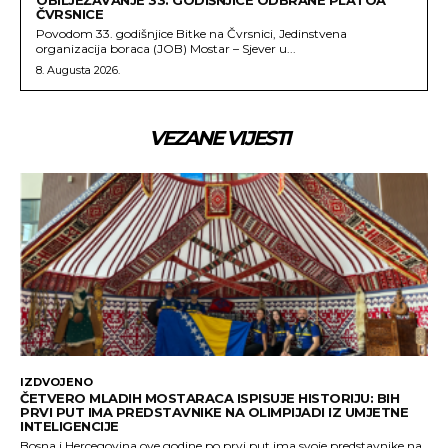
ČVRSNICE
Povodom 33. godišnjice Bitke na Čvrsnici, Jedinstvena
organizacija boraca (JOB) Mostar – Sjever u...
8. Augusta 2026.
VEZANE VIJESTI
IZDVOJENO
ČETVERO MLADIH MOSTARACA ISPISUJE HISTORIJU: BIH
PRVI PUT IMA PREDSTAVNIKE NA OLIMPIJADI IZ UMJETNE
INTELIGENCIJE
Bosna i Hercegovina ove godine po prvi put ima svoje predstavnike na