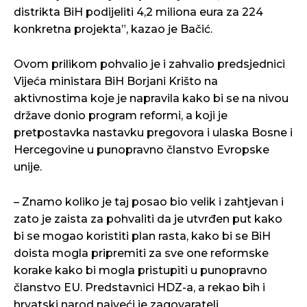
distrikta BiH podijeliti 4,2 miliona eura za 224
konkretna projekta”, kazao je Bačić.
Ovom prilikom pohvalio je i zahvalio predsjednici
Vijeća ministara BiH Borjani Krišto na
aktivnostima koje je napravila kako bi se na nivou
države donio program reformi, a koji je
pretpostavka nastavku pregovora i ulaska Bosne i
Hercegovine u punopravno članstvo Evropske
unije.
– Znamo koliko je taj posao bio velik i zahtjevan i
zato je zaista za pohvaliti da je utvrđen put kako
bi se mogao koristiti plan rasta, kako bi se BiH
doista mogla pripremiti za sve one reformske
korake kako bi mogla pristupiti u punopravno
članstvo EU. Predstavnici HDZ-a, a rekao bih i
hrvatski narod najveći je zagovaratelj