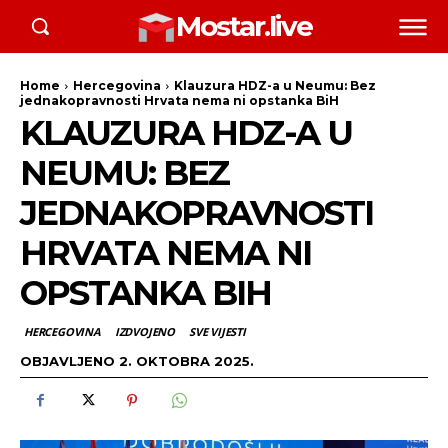
Mostar.live
Home
Hercegovina
Klauzura HDZ-a u Neumu: Bez
jednakopravnosti Hrvata nema ni opstanka BiH
KLAUZURA HDZ-A U
NEUMU: BEZ
JEDNAKOPRAVNOSTI
HRVATA NEMA NI
OPSTANKA BIH
HERCEGOVINA
IZDVOJENO
SVE VIJESTI
OBJAVLJENO
2. OKTOBRA 2025.