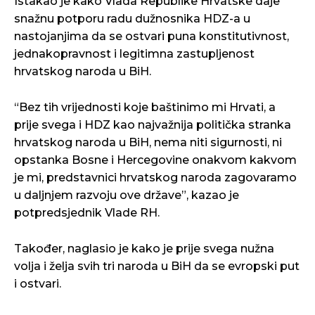
Istakao je kako Vlada Republike Hrvatske daje
snažnu potporu radu dužnosnika HDZ-a u
nastojanjima da se ostvari puna konstitutivnost,
jednakopravnost i legitimna zastupljenost
hrvatskog naroda u BiH.
“Bez tih vrijednosti koje baštinimo mi Hrvati, a
prije svega i HDZ kao najvažnija politička stranka
hrvatskog naroda u BiH, nema niti sigurnosti, ni
opstanka Bosne i Hercegovine onakvom kakvom
je mi, predstavnici hrvatskog naroda zagovaramo
u daljnjem razvoju ove države”, kazao je
potpredsjednik Vlade RH.
Također, naglasio je kako je prije svega nužna
volja i želja svih tri naroda u BiH da se evropski put
i ostvari.