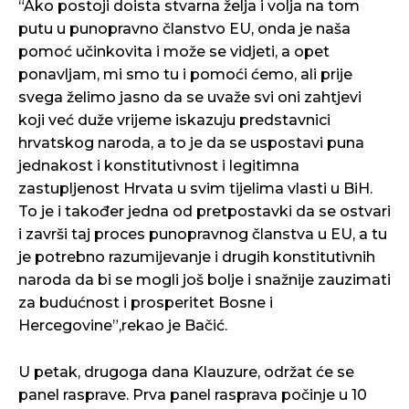
“Ako postoji doista stvarna želja i volja na tom
putu u punopravno članstvo EU, onda je naša
pomoć učinkovita i može se vidjeti, a opet
ponavljam, mi smo tu i pomoći ćemo, ali prije
svega želimo jasno da se uvaže svi oni zahtjevi
koji već duže vrijeme iskazuju predstavnici
hrvatskog naroda, a to je da se uspostavi puna
jednakost i konstitutivnost i legitimna
zastupljenost Hrvata u svim tijelima vlasti u BiH.
To je i također jedna od pretpostavki da se ostvari
i završi taj proces punopravnog članstva u EU, a tu
je potrebno razumijevanje i drugih konstitutivnih
naroda da bi se mogli još bolje i snažnije zauzimati
za budućnost i prosperitet Bosne i
Hercegovine”,rekao je Bačić.
U petak, drugoga dana Klauzure, održat će se
panel rasprave. Prva panel rasprava počinje u 10