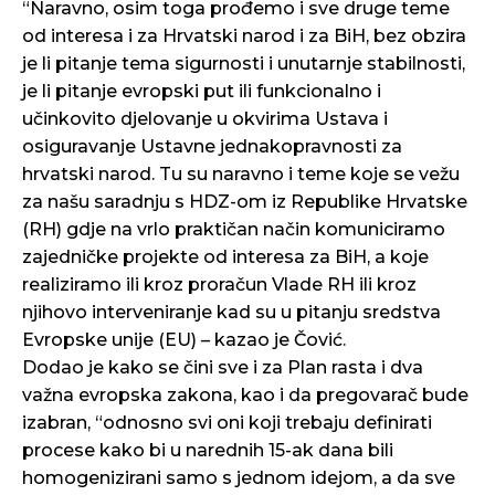
“Naravno, osim toga prođemo i sve druge teme
od interesa i za Hrvatski narod i za BiH, bez obzira
je li pitanje tema sigurnosti i unutarnje stabilnosti,
je li pitanje evropski put ili funkcionalno i
učinkovito djelovanje u okvirima Ustava i
osiguravanje Ustavne jednakopravnosti za
hrvatski narod. Tu su naravno i teme koje se vežu
za našu saradnju s HDZ-om iz Republike Hrvatske
(RH) gdje na vrlo praktičan način komuniciramo
zajedničke projekte od interesa za BiH, a koje
realiziramo ili kroz proračun Vlade RH ili kroz
njihovo interveniranje kad su u pitanju sredstva
Evropske unije (EU) – kazao je Čović.
Dodao je kako se čini sve i za Plan rasta i dva
važna evropska zakona, kao i da pregovarač bude
izabran, “odnosno svi oni koji trebaju definirati
procese kako bi u narednih 15-ak dana bili
homogenizirani samo s jednom idejom, a da sve