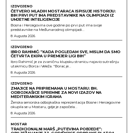
IZDVOJENO
ČETVERO MLADIH MOSTARACA ISPISUJE HISTORIJU:
BIH PRVI PUT IMA PREDSTAVNIKE NA OLIMPIJADI IZ
UMJETNE INTELIGENCIJE
Bosna i Hercegovina ove godine po prvi put ima svoje
predstavnike na Međunarodnoj olimpijadi...
8. Augusta 2026.
IZDVOJENO
IBRO RAHIMIĆ: “KADA POGLEDAM SVE, MISLIM DA SMO
ČETVRTA EKIPA U PREMIJER LIGI BIH”
Ibro Rahimić je za zvaničnu klupsku stranicu najavio sutrašnju
utakmicu Borca i Veleža. “Borac je...
8. Augusta 2026.
IZDVOJENO
ZMAJICE NA PRIPREMAMA U MOSTARU: BH.
ODBOJKAŠICE SPREMNE ZA NOVI IZAZOV NA
MEDITERANSKIM IGRAMA
Ženska seniorska odbojkaška reprezentacija Bosne i Hercegovine
okupila se u Mostaru, gdje je započela...
8. Augusta 2026.
MOSTAR
TRADICIONALNI MARŠ „PUTEVIMA POBJEDE“:
OBILJEŽAVANJE 33. GODIŠNJICE ODBRANE PLATOA