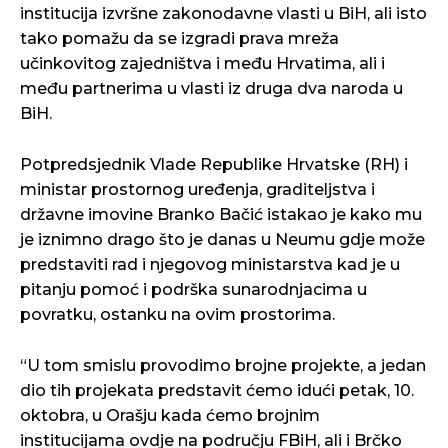
institucija izvršne zakonodavne vlasti u BiH, ali isto
tako pomažu da se izgradi prava mreža
učinkovitog zajedništva i među Hrvatima, ali i
među partnerima u vlasti iz druga dva naroda u
BiH.
Potpredsjednik Vlade Republike Hrvatske (RH) i
ministar prostornog uređenja, graditeljstva i
državne imovine Branko Bačić istakao je kako mu
je iznimno drago što je danas u Neumu gdje može
predstaviti rad i njegovog ministarstva kad je u
pitanju pomoć i podrška sunarodnjacima u
povratku, ostanku na ovim prostorima.
“U tom smislu provodimo brojne projekte, a jedan
dio tih projekata predstavit ćemo idući petak, 10.
oktobra, u Orašju kada ćemo brojnim
institucijama ovdje na području FBiH, ali i Brčko