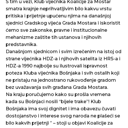
S tim u vezi, Klub vijećnika Koalicije za Mostar
smatra krajnje neprihvatljivim bilo kakvu vrstu
pritiska i prijetnje upućenu njima na današnjoj
sjednici Gradskog vijeća Grada Mostara i iskoristit
ćemo sve zakonske, pravne i institucionalne
mehanizme zaštite tih ustanova i njihovih
predstavnika.
Današnjom sjednicom i svim izrečenim na istoj od
strane vijećnika HDZ-a i njihovih satelita iz HRS-a i
HDZ-a 1990 najbolje su ilustrovali ispravnost
poteza Kluba vijećnika Bošnjaka i svih ostalih koji
ne pristaju na jednostrano rukovođenje gradom
bez uvažavanja svih građana Grada Mostara.
Na kraju poručujemo kako su prošla vremena
kada su Bošnjaci nosili “bijele trake”! Klub
Bošnjaka ima svoj dignitet i ima obavezu čuvati
dostojanstvo i interese svog naroda ne plašeći se
bilo kakvih prijetnji ” – stoji u objavi Koalicije za