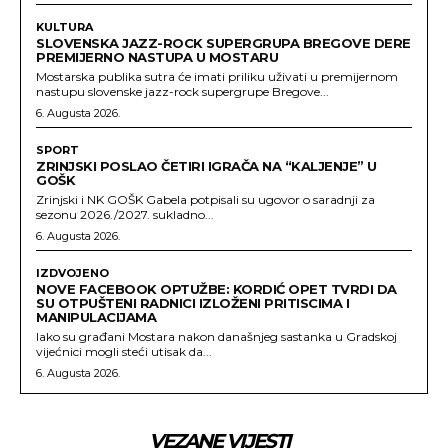
KULTURA
SLOVENSKA JAZZ-ROCK SUPERGRUPA BREGOVE DERE
PREMIJERNO NASTUPA U MOSTARU
Mostarska publika sutra će imati priliku uživati u premijernom
nastupu slovenske jazz-rock supergrupe Bregove...
6. Augusta 2026.
SPORT
ZRINJSKI POSLAO ČETIRI IGRAČA NA “KALJENJE” U
GOŠK
Zrinjski i NK GOŠK Gabela potpisali su ugovor o saradnji za
sezonu 2026./2027. sukladno...
6. Augusta 2026.
IZDVOJENO
NOVE FACEBOOK OPTUŽBE: KORDIĆ OPET TVRDI DA
SU OTPUŠTENI RADNICI IZLOŽENI PRITISCIMA I
MANIPULACIJAMA
Iako su građani Mostara nakon današnjeg sastanka u Gradskoj
vijećnici mogli steći utisak da...
6. Augusta 2026.
VEZANE VIJESTI