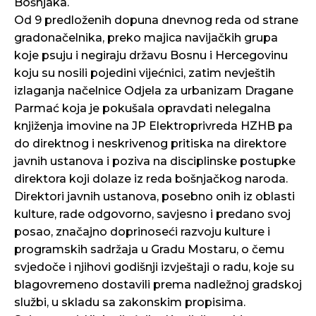
Bošnjaka.
Od 9 predloženih dopuna dnevnog reda od strane
gradonačelnika, preko majica navijačkih grupa
koje psuju i negiraju državu Bosnu i Hercegovinu
koju su nosili pojedini vijećnici, zatim nevještih
izlaganja načelnice Odjela za urbanizam Dragane
Parmać koja je pokušala opravdati nelegalna
knjiženja imovine na JP Elektroprivreda HZHB pa
do direktnog i neskrivenog pritiska na direktore
javnih ustanova i poziva na disciplinske postupke
direktora koji dolaze iz reda bošnjačkog naroda.
Direktori javnih ustanova, posebno onih iz oblasti
kulture, rade odgovorno, savjesno i predano svoj
posao, značajno doprinoseći razvoju kulture i
programskih sadržaja u Gradu Mostaru, o čemu
svjedoče i njihovi godišnji izvještaji o radu, koje su
blagovremeno dostavili prema nadležnoj gradskoj
službi, u skladu sa zakonskim propisima.