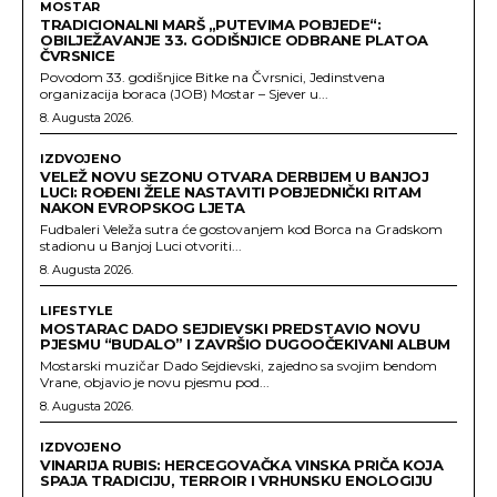
MOSTAR
TRADICIONALNI MARŠ „PUTEVIMA POBJEDE“:
OBILJEŽAVANJE 33. GODIŠNJICE ODBRANE PLATOA
ČVRSNICE
Povodom 33. godišnjice Bitke na Čvrsnici, Jedinstvena
organizacija boraca (JOB) Mostar – Sjever u...
8. Augusta 2026.
IZDVOJENO
VELEŽ NOVU SEZONU OTVARA DERBIJEM U BANJOJ
LUCI: ROĐENI ŽELE NASTAVITI POBJEDNIČKI RITAM
NAKON EVROPSKOG LJETA
Fudbaleri Veleža sutra će gostovanjem kod Borca na Gradskom
stadionu u Banjoj Luci otvoriti...
8. Augusta 2026.
LIFESTYLE
MOSTARAC DADO SEJDIEVSKI PREDSTAVIO NOVU
PJESMU “BUDALO” I ZAVRŠIO DUGOOČEKIVANI ALBUM
Mostarski muzičar Dado Sejdievski, zajedno sa svojim bendom
Vrane, objavio je novu pjesmu pod...
8. Augusta 2026.
IZDVOJENO
VINARIJA RUBIS: HERCEGOVAČKA VINSKA PRIČA KOJA
SPAJA TRADICIJU, TERROIR I VRHUNSKU ENOLOGIJU