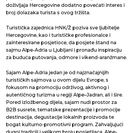
doživljaja Hercegovine dodatno povećati interes i
broj dolazaka turista s ovog tržišta.
Turistička zajednica HNK/Ž poziva sve ljubitelje
Hercegovine, kao i turističke profesionalce i
zainteresirane posjetioce, da posjete štand na
sajmu Alpe-Adria u Ljubljani i pronađu inspiraciju
za buduća putovanja, odmore i vikend-aranžmane.
Sajam Alpe-Adria jedan je od najznačajnijih
turističkih sajmova u ovom dijelu Evrope, s
fokusom na promociju održivog, aktivnog i
autentičnog turizma u regiji Alpe–Jadran, ali i šire.
Pored izložbenog dijela, sajam nudi prostor za
B2B susrete, tematske prezentacije i promocije
destinacija, degustacije lokalnih proizvoda te
bogat kulturno-promotivni program. Zahvaljujući
dugoj tradiciji i velikom broju posjetilaca, Alpe-