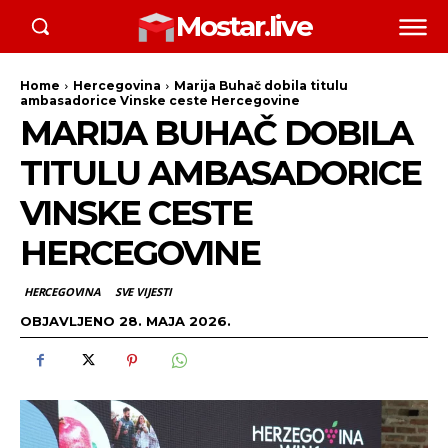
Mostar.live
Home
Hercegovina
Marija Buhač dobila titulu
ambasadorice Vinske ceste Hercegovine
MARIJA BUHAČ DOBILA
TITULU AMBASADORICE
VINSKE CESTE
HERCEGOVINE
HERCEGOVINA
SVE VIJESTI
OBJAVLJENO
28. MAJA 2026.