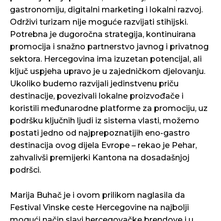
gastronomiju, digitalni marketing i lokalni razvoj.
Održivi turizam nije moguće razvijati stihijski.
Potrebna je dugoročna strategija, kontinuirana
promocija i snažno partnerstvo javnog i privatnog
sektora. Hercegovina ima izuzetan potencijal, ali
ključ uspjeha upravo je u zajedničkom djelovanju.
Ukoliko budemo razvijali jedinstvenu priču
destinacije, povezivali lokalne proizvođače i
koristili međunarodne platforme za promociju, uz
podršku ključnih ljudi iz sistema vlasti, možemo
postati jedno od najprepoznatijih eno-gastro
destinacija ovog dijela Evrope – rekao je Pehar,
zahvalivši premijerki Kantona na dosadašnjoj
podršci.
Marija Buhač je i ovom prilikom naglasila da
Festival Vinske ceste Hercegovine na najbolji
mogući način slavi hercegovačke brendove i u