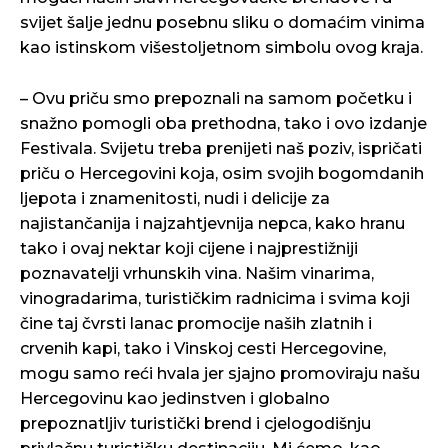
svijet šalje jednu posebnu sliku o domaćim vinima
kao istinskom višestoljetnom simbolu ovog kraja.
– Ovu priču smo prepoznali na samom početku i
snažno pomogli oba prethodna, tako i ovo izdanje
Festivala. Svijetu treba prenijeti naš poziv, ispričati
priču o Hercegovini koja, osim svojih bogomdanih
ljepota i znamenitosti, nudi i delicije za
najistančanija i najzahtjevnija nepca, kako hranu
tako i ovaj nektar koji cijene i najprestižniji
poznavatelji vrhunskih vina. Našim vinarima,
vinogradarima, turističkim radnicima i svima koji
čine taj čvrsti lanac promocije naših zlatnih i
crvenih kapi, tako i Vinskoj cesti Hercegovine,
mogu samo reći hvala jer sjajno promoviraju našu
Hercegovinu kao jedinstven i globalno
prepoznatljiv turistički brend i cjelogodišnju