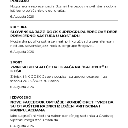
PRIPADA!
Nogometna reprezentacija Bosne i Hercegovine ovih dana dobija
još jedno pojačanje u vidu igrača...
6. Augusta 2026.
KULTURA
SLOVENSKA JAZZ-ROCK SUPERGRUPA BREGOVE DERE
PREMIJERNO NASTUPA U MOSTARU
Mostarska publika sutra će imati priliku uživati u premijernom
nastupu slovenske jazz-rock supergrupe Bregove...
6. Augusta 2026.
SPORT
ZRINJSKI POSLAO ČETIRI IGRAČA NA “KALJENJE” U
GOŠK
Zrinjski i NK GOŠK Gabela potpisali su ugovor o saradnji za
sezonu 2026./2027. sukladno...
6. Augusta 2026.
IZDVOJENO
NOVE FACEBOOK OPTUŽBE: KORDIĆ OPET TVRDI DA
SU OTPUŠTENI RADNICI IZLOŽENI PRITISCIMA I
MANIPULACIJAMA
Iako su građani Mostara nakon današnjeg sastanka u Gradskoj
vijećnici mogli steći utisak da...
6. Augusta 2026.