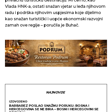
privlačnu turističku destinaciju. Mi ćemo, kao
Vlada HNK-a, ostati snažan vjetar u leđa njihovom
radu i podrška njihovim uspjesima koje dijelimo
kao snažan turistički i uopće ekonomski razvojni
zamah ove regije – poručila je Buhač.
NAJNOVIJE
IZDVOJENO
BARBAREZ POSLAO SNAŽNU PORUKU: BOSNA I
HERCEGOVINA SE NE BIRA – BOSNI I HERCEGOVINI SE