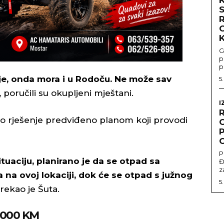
G
p
p
je, onda mora i u Rodoču. Ne može sav
5
, poručili su okupljeni mještani.
I
vo rješenje predviđeno planom koji provodi
O
P
P
tuaciju, planirano je da se otpad sa
Đ
z
 na ovoj lokaciji, dok će se otpad s južnog
5
 rekao je Šuta.
.000 KM