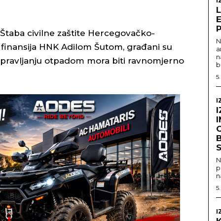
I
aba civilne zaštite Hercegovačko-
N
finansija HNK Adilom Šutom, građani su
a
n
u upravljanju otpadom mora biti ravnomjerno
b
5
I
I
I
B
S
N
p
n
5
I
K