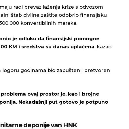
maju radi prevazilaženja krize s odvozom
alni štab civilne zaštite odobrio finansijsku
00.000 konvertibilnih maraka.
donio je odluku da finansijski pomogne
00 KM i sredstva su danas uplaćena
, kazao
m logoru godinama bio zapušten i pretvoren
problema ovaj prostor je, kao i brojne
eponija. Nekadašnji put gotovo je potpuno
anitarne deponije van HNK