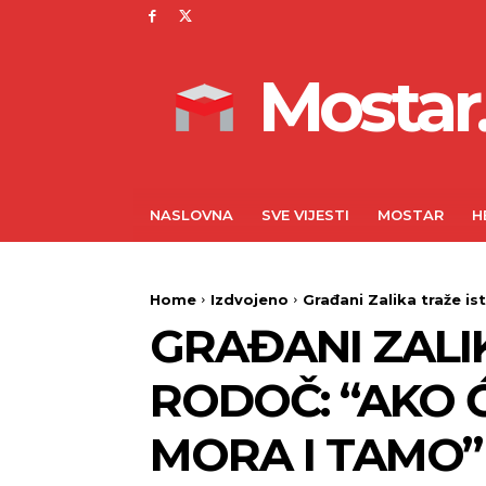
Mostar.
NASLOVNA
SVE VIJESTI
MOSTAR
H
Home
Izdvojeno
Građani Zalika traže is
GRAĐANI ZALIK
RODOČ: “AKO 
MORA I TAMO”