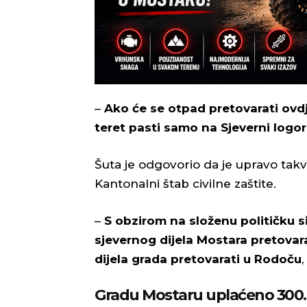
–
Ako će se otpad pretovarati ovd
teret pasti samo na Sjeverni logor
Šuta je odgovorio da je upravo tak
Kantonalni štab civilne zaštite.
–
S obzirom na složenu političku si
sjevernog dijela Mostara pretovara
dijela grada pretovarati u Rodoču
,
Gradu Mostaru uplaćeno 300