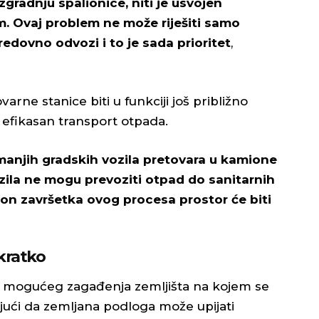
gradnju spalionice, niti je usvojen
m. Ovaj problem ne može riješiti samo
redovno odvozi i to je sada prioritet
,
rne stanice biti u funkciji još približno
efikasan transport otpada.
manjih gradskih vozila pretovara u kamione
ozila ne mogu prevoziti otpad do sanitarnih
on završetka ovog procesa prostor će biti
 kratko
bog mogućeg zagađenja zemljišta na kojem se
jući da zemljana podloga može upijati