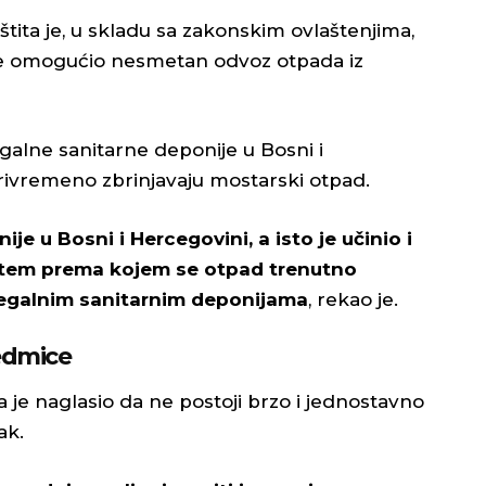
štita je, u skladu sa zakonskim ovlaštenjima,
se omogućio nesmetan odvoz otpada iz
galne sanitarne deponije u Bosni i
privremeno zbrinjavaju mostarski otpad.
e u Bosni i Hercegovini, a isto je učinio i
stem prema kojem se otpad trenutno
 legalnim sanitarnim deponijama
, rekao je.
sedmice
a je naglasio da ne postoji brzo i jednostavno
ak.