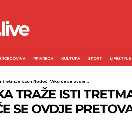
live
ERCEGOVINA
PRIVREDA
KULTURA
SPORT
LIFESTYLE
ti tretman kao i Rodoč: "Ako će se ovdje...
A TRAŽE ISTI TRETMA
ĆE SE OVDJE PRETOVA