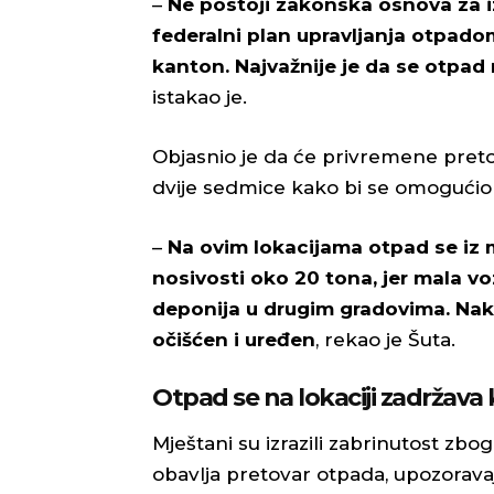
–
Ne postoji zakonska osnova za iz
federalni plan upravljanja otpado
kanton. Najvažnije je da se otpad 
istakao je.
Objasnio je da će privremene pretova
dvije sedmice kako bi se omogućio 
–
Na ovim lokacijama otpad se iz 
nosivosti oko 20 tona, jer mala v
deponija u drugim gradovima. Nak
očišćen i uređen
, rekao je Šuta.
Otpad se na lokaciji zadržava
Mještani su izrazili zabrinutost z
obavlja pretovar otpada, upozorava