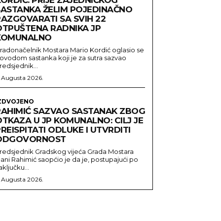
SASTANKA ŽELIM POJEDINAČNO
RAZGOVARATI SA SVIH 22
OTPUŠTENA RADNIKA JP
KOMUNALNO
radonačelnik Mostara Mario Kordić oglasio se
ovodom sastanka koji je za sutra sazvao
redsjednik...
. Augusta 2026.
ZDVOJENO
RAHIMIĆ SAZVAO SASTANAK ZBOG
TKAZA U JP KOMUNALNO: CILJ JE
REISPITATI ODLUKE I UTVRDITI
ODGOVORNOST
redsjednik Gradskog vijeća Grada Mostara
ani Rahimić saopćio je da je, postupajući po
aključku...
. Augusta 2026.