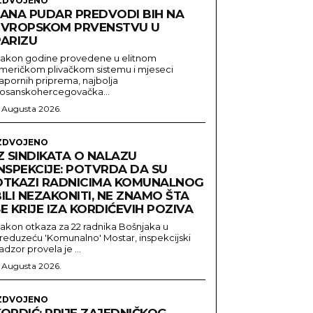
ZDVOJENO
LANA PUDAR PREDVODI BIH NA
EVROPSKOM PRVENSTVU U
PARIZU
akon godine provedene u elitnom
meričkom plivačkom sistemu i mjeseci
apornih priprema, najbolja
osanskohercegovačka...
. Augusta 2026.
ZDVOJENO
Z SINDIKATA O NALAZU
NSPEKCIJE: POTVRDA DA SU
OTKAZI RADNICIMA KOMUNALNOG
ILI NEZAKONITI, NE ZNAMO ŠTA
E KRIJE IZA KORDIĆEVIH POZIVA
akon otkaza za 22 radnika Bošnjaka u
reduzeću 'Komunalno' Mostar, inspekcijski
adzor provela je ...
. Augusta 2026.
ZDVOJENO
ORDIĆ: PRIJE ZAJEDNIČKOG