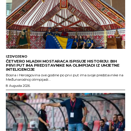
IZDVOJENO
ČETVERO MLADIH MOSTARACA ISPISUJE HISTORIJU: BIH
PRVI PUT IMA PREDSTAVNIKE NA OLIMPIJADI IZ UMJETNE
INTELIGENCIJE
Bosna i Hercegovina ove godine po prvi put ima svoje predstavnike na
Međunarodnoj olimpijadi...
8. Augusta 2026.