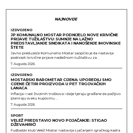
NAJNOVIJE
IZDVOJENO
JP KOMUNALNO MOSTAR PODNIJELO NOVE KRIVIČNE
PRIJAVE TUŽILAŠTVU: SUMNJE NA LAŽNO
PREDSTAVLJANJE SINDIKATA I NANOŠENJE IMOVINSKE
ŠTETE
Javno preduzeće Komunalno Mostar saopćilo je da nastavlja
podnositi krivične prijave nadležnom tužilaštvu za...
7. Augusta 2026.
IZDVOJENO
MOSTARSKI BAROMETAR CIJENA: UPOREDILI SMO
CIJENE ČETIRI PROIZVODA U PET TRGOVAČKIH
LANACA
Inflacija i rast životnih troškova i dalje tjeraju građane da pažljivo
planiraju svaku kupovinu....
7. Augusta 2026.
SPORT
VELEŽ PREDSTAVIO NOVO POJAČANJE: STIGAO
DŽEVAHIRIĆ!
Fudbalski klub Velež Mostar nastavlja s jačanjem igračkog kadra