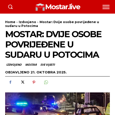
Mostar.live
Home
Izdvojeno
Mostar: Dvije osobe povrijeđene u
sudaru u Potocima
MOSTAR: DVIJE OSOBE
POVRIJEĐENE U
SUDARU U POTOCIMA
IZDVOJENO
MOSTAR
SVE VIJESTI
OBJAVLJENO
21. OKTOBRA 2025.