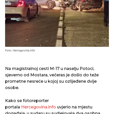
Foto: Hercegovina.info
Na magistralnoj cesti M-17 u naselju Potoci,
sjeverno od Mostara, večeras je došlo do teže
prometne nesreće u kojoj su ozlijeđene dvije
osobe.
Kako se fotoreporter
portala
Hercegovina.info
uvjerio na mjestu
događaja, u sudaru su sudjelovala dva osobna