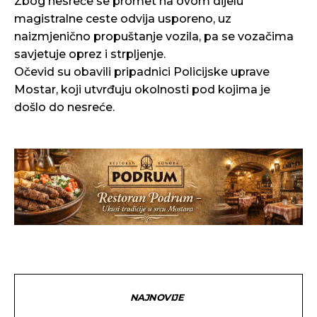
Zbog nesreće se promet na ovom dijelu
magistralne ceste odvija usporeno, uz
naizmjenično propuštanje vozila, pa se vozačima
savjetuje oprez i strpljenje.
Očevid su obavili pripadnici Policijske uprave
Mostar, koji utvrđuju okolnosti pod kojima je
došlo do nesreće.
NAJNOVIJE