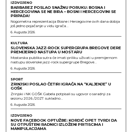
IZDVOJENO
BARBAREZ POSLAO SNAŽNU PORUKU: BOSNA I
HERCEGOVINA SE NE BIRA – BOSNI I HERCEGOVINI SE
PRIPADA!
Nogometna reprezentacija Bosne i Hercegovine ovih dana dobija
još jedno pojačanje u vidu igrača...
6. Augusta 2026.
KULTURA
SLOVENSKA JAZZ-ROCK SUPERGRUPA BREGOVE DERE
PREMIJERNO NASTUPA U MOSTARU
Mostarska publika sutra će imati priliku uživati u premijernom
nastupu slovenske jazz-rock supergrupe Bregove...
6. Augusta 2026.
SPORT
ZRINJSKI POSLAO ČETIRI IGRAČA NA “KALJENJE” U
GOŠK
Zrinjski i NK GOŠK Gabela potpisali su ugovor o saradnji za
sezonu 2026./2027. sukladno...
6. Augusta 2026.
IZDVOJENO
NOVE FACEBOOK OPTUŽBE: KORDIĆ OPET TVRDI DA
SU OTPUŠTENI RADNICI IZLOŽENI PRITISCIMA I
MANIPULACIJAMA