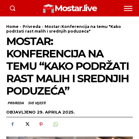
Mostar.live
Home
Privreda
Mostar: Konferencija na temu "Kako
podržati rast malih i srednjih poduzeća"
MOSTAR:
KONFERENCIJA NA
TEMU “KAKO PODRŽATI
RAST MALIH I SREDNJIH
PODUZEĆA”
PRIVREDA
SVE VIJESTI
OBJAVLJENO
29. APRILA 2025.