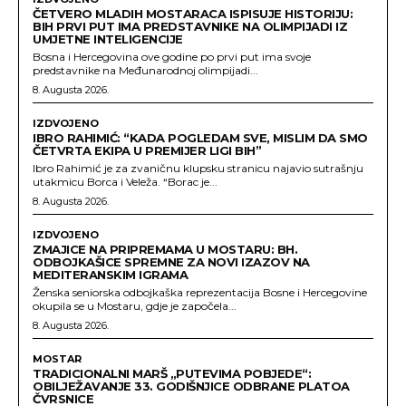
ČETVERO MLADIH MOSTARACA ISPISUJE HISTORIJU:
BIH PRVI PUT IMA PREDSTAVNIKE NA OLIMPIJADI IZ
UMJETNE INTELIGENCIJE
Bosna i Hercegovina ove godine po prvi put ima svoje
predstavnike na Međunarodnoj olimpijadi...
8. Augusta 2026.
IZDVOJENO
IBRO RAHIMIĆ: “KADA POGLEDAM SVE, MISLIM DA SMO
ČETVRTA EKIPA U PREMIJER LIGI BIH”
Ibro Rahimić je za zvaničnu klupsku stranicu najavio sutrašnju
utakmicu Borca i Veleža. “Borac je...
8. Augusta 2026.
IZDVOJENO
ZMAJICE NA PRIPREMAMA U MOSTARU: BH.
ODBOJKAŠICE SPREMNE ZA NOVI IZAZOV NA
MEDITERANSKIM IGRAMA
Ženska seniorska odbojkaška reprezentacija Bosne i Hercegovine
okupila se u Mostaru, gdje je započela...
8. Augusta 2026.
MOSTAR
TRADICIONALNI MARŠ „PUTEVIMA POBJEDE“:
OBILJEŽAVANJE 33. GODIŠNJICE ODBRANE PLATOA
ČVRSNICE