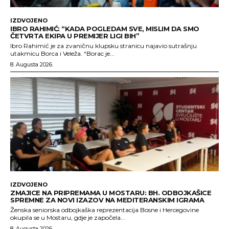
IZDVOJENO
IBRO RAHIMIĆ: “KADA POGLEDAM SVE, MISLIM DA SMO
ČETVRTA EKIPA U PREMIJER LIGI BIH”
Ibro Rahimić je za zvaničnu klupsku stranicu najavio sutrašnju
utakmicu Borca i Veleža. “Borac je...
8. Augusta 2026.
IZDVOJENO
ZMAJICE NA PRIPREMAMA U MOSTARU: BH. ODBOJKAŠICE
SPREMNE ZA NOVI IZAZOV NA MEDITERANSKIM IGRAMA
Ženska seniorska odbojkaška reprezentacija Bosne i Hercegovine
okupila se u Mostaru, gdje je započela...
8. Augusta 2026.