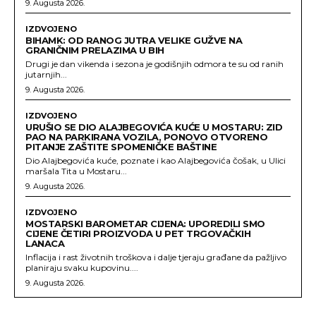
9. Augusta 2026.
IZDVOJENO
BIHAMK: OD RANOG JUTRA VELIKE GUŽVE NA
GRANIČNIM PRELAZIMA U BIH
Drugi je dan vikenda i sezona je godišnjih odmora te su od ranih
jutarnjih...
9. Augusta 2026.
IZDVOJENO
URUŠIO SE DIO ALAJBEGOVIĆA KUĆE U MOSTARU: ZID
PAO NA PARKIRANA VOZILA, PONOVO OTVORENO
PITANJE ZAŠTITE SPOMENIČKE BAŠTINE
Dio Alajbegovića kuće, poznate i kao Alajbegovića čošak, u Ulici
maršala Tita u Mostaru...
9. Augusta 2026.
IZDVOJENO
MOSTARSKI BAROMETAR CIJENA: UPOREDILI SMO
CIJENE ČETIRI PROIZVODA U PET TRGOVAČKIH
LANACA
Inflacija i rast životnih troškova i dalje tjeraju građane da pažljivo
planiraju svaku kupovinu....
9. Augusta 2026.