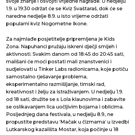
svoje znanje i osvojiti vrijedne nagrade. U nedjelju
1.9. u 19:30 održat će se Kviz Svaštaraš, dok će se
naredne nedjelje 8.9. u isto vrijeme održati
popularni kviz Nogometne Ikone.
Za najmlađe posjetitelje pripremljena je Kids
Zona. Napuhanci pružaju iskreni dječji smijeh i
aktivnosti. Svakim danom od 18:45 do 20:45 sati,
mališani će moći postati mali znanstvenici i
sudjelovati u Tinker Labs radionicama, koje potiču
samostalno rješavanje problema,
eksperimentalno razmišljanje, timski rad,
kreativnost i želju za istraživanjem. U nedjelju 1.9.
od 18 sati, družite se s Lola klaunovima i zabavite
se oslikavanjem lica uočljivim bojama i oblicima.
Posljednjeg dana festivala, u nedjelju 8.9., ne
propustite predstavu ‘Mačak u čizmama’ u izvedbi
Lutkarskog kazališta Mostar, koja počinje u 18