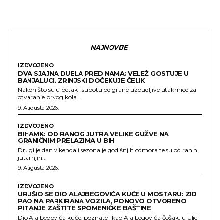
NAJNOVIJE
IZDVOJENO
DVA SJAJNA DUELA PRED NAMA: VELEŽ GOSTUJE U
BANJALUCI, ZRINJSKI DOČEKUJE ČELIK
Nakon što su u petak i subotu odigrane uzbudljive utakmice za
otvaranje prvog kola...
9. Augusta 2026.
IZDVOJENO
BIHAMK: OD RANOG JUTRA VELIKE GUŽVE NA
GRANIČNIM PRELAZIMA U BIH
Drugi je dan vikenda i sezona je godišnjih odmora te su od ranih
jutarnjih...
9. Augusta 2026.
IZDVOJENO
URUŠIO SE DIO ALAJBEGOVIĆA KUĆE U MOSTARU: ZID
PAO NA PARKIRANA VOZILA, PONOVO OTVORENO
PITANJE ZAŠTITE SPOMENIČKE BAŠTINE
Dio Alajbegovića kuće, poznate i kao Alajbegovića čošak, u Ulici