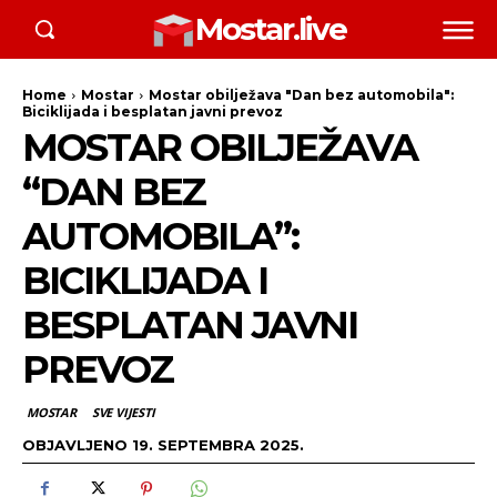
Mostar.live
Home
Mostar
Mostar obilježava "Dan bez automobila":
Biciklijada i besplatan javni prevoz
MOSTAR OBILJEŽAVA
“DAN BEZ
AUTOMOBILA”:
BICIKLIJADA I
BESPLATAN JAVNI
PREVOZ
MOSTAR
SVE VIJESTI
OBJAVLJENO
19. SEPTEMBRA 2025.