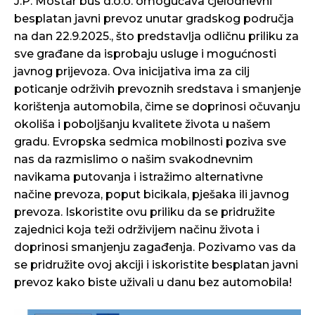
J.P. Mostar bus d.o.o. omogućava cjelodnevni
besplatan javni prevoz unutar gradskog područja
na dan 22.9.2025., što predstavlja odličnu priliku za
sve građane da isprobaju usluge i mogućnosti
javnog prijevoza. Ova inicijativa ima za cilj
poticanje održivih prevoznih sredstava i smanjenje
korištenja automobila, čime se doprinosi očuvanju
okoliša i poboljšanju kvalitete života u našem
gradu. Evropska sedmica mobilnosti poziva sve
nas da razmislimo o našim svakodnevnim
navikama putovanja i istražimo alternativne
načine prevoza, poput bicikala, pješaka ili javnog
prevoza. Iskoristite ovu priliku da se pridružite
zajednici koja teži održivijem načinu života i
doprinosi smanjenju zagađenja. Pozivamo vas da
se pridružite ovoj akciji i iskoristite besplatan javni
prevoz kako biste uživali u danu bez automobila!