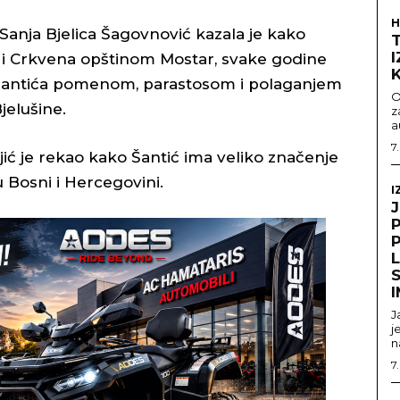
H
anja Bjelica Šagovnović kazala je kako
 i Crkvena opštinom Mostar, svake godine
e Šantića pomenom, parastosom i polaganjem
O
jelušine.
z
a
7
ić je rekao kako Šantić ima veliko značenje
u Bosni i Hercegovini.
I
S
J
j
n
7