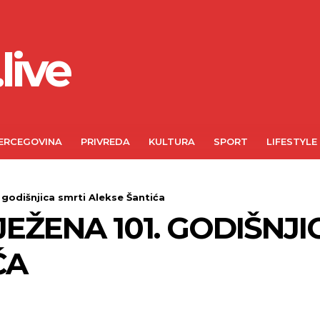
live
ERCEGOVINA
PRIVREDA
KULTURA
SPORT
LIFESTYLE
 godišnjica smrti Alekse Šantića
EŽENA 101. GODIŠNJI
ĆA