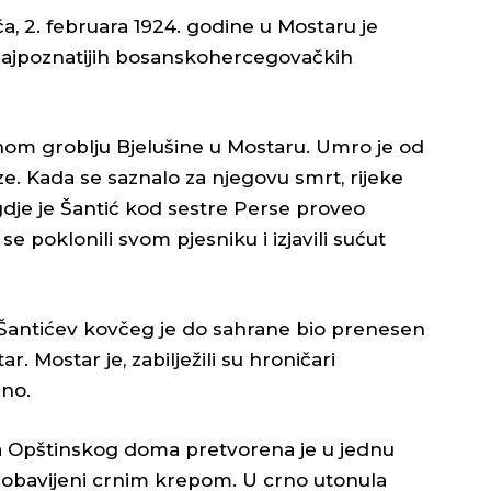
ća, 2. februara 1924. godine u Mostaru je
najpoznatijih bosanskohercegovačkih
vnom groblju Bjelušine u Mostaru. Umro je od
ze. Kada se saznalo za njegovu smrt, rijeke
, gdje je Šantić kod sestre Perse proveo
 se poklonili svom pjesniku i izjavili sućut
i Šantićev kovčeg je do sahrane bio prenesen
 Mostar je, zabilježili su hroničari
rno.
da Opštinskog doma pretvorena je u jednu
ri obavijeni crnim krepom. U crno utonula