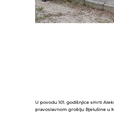
U povodu 101. godišnjice smrti Al
pravoslavnom groblju Bjelušine u 