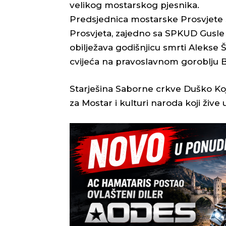
velikog mostarskog pjesnika.
Predsjednica mostarske Prosvjete S
Prosvjeta, zajedno sa SPKUD Gusle
obilježava godišnjicu smrti Aleks
cvijeća na pravoslavnom goroblju B
Starješina Saborne crkve Duško Koj
za Mostar i kulturi naroda koji žive 