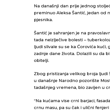
Na današnji dan prije jednog stolje
preminuo Aleksa Šantić, jedan od 
pjesnika.
Šantić je sahranjen je na pravosla
tada neizlječive bolesti – tuberkolo
ljudi slivale su se ka Ćorovića kući
zadnje dane života. Dolazili su da bi
obitelji.
Zbog pristizanja velikog broja ljud
u današnje Narodno pozorište Mostar.
tadašnjeg vremena, bio zavijen u c
“Na kućama vise crni barjaci, fasa
crnu masu, pa su čak i ulični fenje