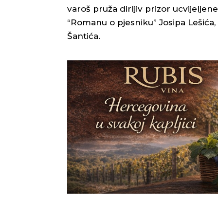
varoš pruža dirljiv prizor ucvijelje
“Romanu o pjesniku” Josipa Lešića,
Šantića.