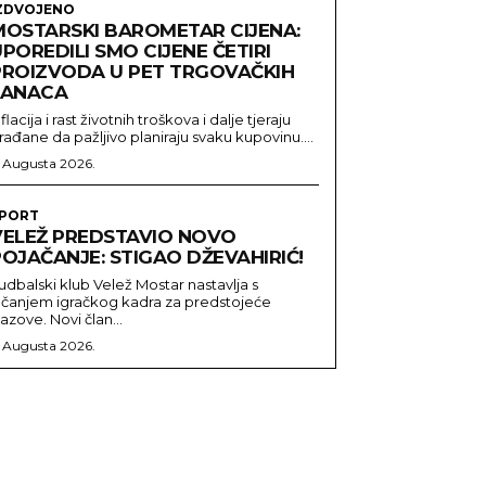
ZDVOJENO
MOSTARSKI BAROMETAR CIJENA:
POREDILI SMO CIJENE ČETIRI
PROIZVODA U PET TRGOVAČKIH
LANACA
nflacija i rast životnih troškova i dalje tjeraju
rađane da pažljivo planiraju svaku kupovinu....
. Augusta 2026.
PORT
VELEŽ PREDSTAVIO NOVO
OJAČANJE: STIGAO DŽEVAHIRIĆ!
udbalski klub Velež Mostar nastavlja s
ačanjem igračkog kadra za predstojeće
zazove. Novi član...
. Augusta 2026.