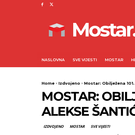
Mostar.
NASLOVNA
SVE VIJESTI
MOSTAR
H
Home
Izdvojeno
Mostar: Obilježena 101.
MOSTAR: OBILJ
ALEKSE ŠANTI
IZDVOJENO
MOSTAR
SVE VIJESTI