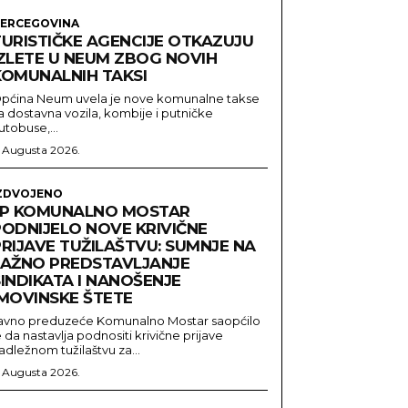
ERCEGOVINA
TURISTIČKE AGENCIJE OTKAZUJU
IZLETE U NEUM ZBOG NOVIH
KOMUNALNIH TAKSI
pćina Neum uvela je nove komunalne takse
a dostavna vozila, kombije i putničke
utobuse,...
. Augusta 2026.
ZDVOJENO
JP KOMUNALNO MOSTAR
PODNIJELO NOVE KRIVIČNE
PRIJAVE TUŽILAŠTVU: SUMNJE NA
LAŽNO PREDSTAVLJANJE
INDIKATA I NANOŠENJE
IMOVINSKE ŠTETE
avno preduzeće Komunalno Mostar saopćilo
e da nastavlja podnositi krivične prijave
adležnom tužilaštvu za...
. Augusta 2026.