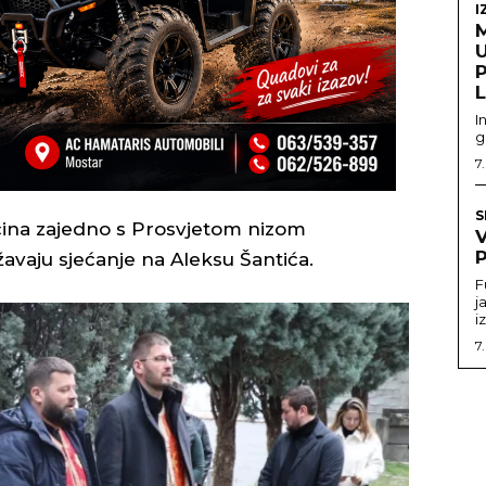
I
U
I
g
7
S
ćina zajedno s Prosvjetom nizom
P
žavaju sjećanje na Aleksu Šantića.
F
j
i
7