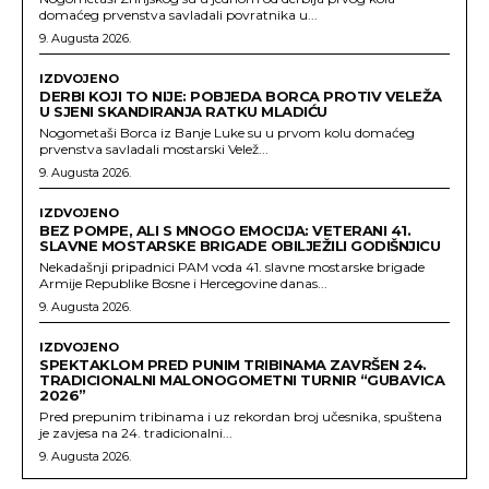
domaćeg prvenstva savladali povratnika u...
9. Augusta 2026.
IZDVOJENO
DERBI KOJI TO NIJE: POBJEDA BORCA PROTIV VELEŽA
U SJENI SKANDIRANJA RATKU MLADIĆU
Nogometaši Borca iz Banje Luke su u prvom kolu domaćeg
prvenstva savladali mostarski Velež...
9. Augusta 2026.
IZDVOJENO
BEZ POMPE, ALI S MNOGO EMOCIJA: VETERANI 41.
SLAVNE MOSTARSKE BRIGADE OBILJEŽILI GODIŠNJICU
Nekadašnji pripadnici PAM voda 41. slavne mostarske brigade
Armije Republike Bosne i Hercegovine danas...
9. Augusta 2026.
IZDVOJENO
SPEKTAKLOM PRED PUNIM TRIBINAMA ZAVRŠEN 24.
TRADICIONALNI MALONOGOMETNI TURNIR “GUBAVICA
2026”
Pred prepunim tribinama i uz rekordan broj učesnika, spuštena
je zavjesa na 24. tradicionalni...
9. Augusta 2026.