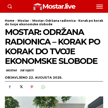
Mostar.live
Home
Mostar
Mostar: Održana radionica - Korak po korak
do tvoje ekonomske slobode
MOSTAR: ODRŽANA
RADIONICA – KORAK PO
KORAK DO TVOJE
EKONOMSKE SLOBODE
MOSTAR
SVE VIJESTI
OBJAVLJENO
22. AUGUSTA 2025.