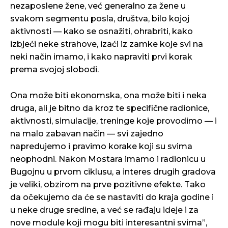
nezaposlene žene, već generalno za žene u
svakom segmentu posla, društva, bilo kojoj
aktivnosti — kako se osnažiti, ohrabriti, kako
izbjeći neke strahove, izaći iz zamke koje svi na
neki način imamo, i kako napraviti prvi korak
prema svojoj slobodi.
Ona može biti ekonomska, ona može biti i neka
druga, ali je bitno da kroz te specifične radionice,
aktivnosti, simulacije, treninge koje provodimo — i
na malo zabavan način — svi zajedno
napredujemo i pravimo korake koji su svima
neophodni. Nakon Mostara imamo i radionicu u
Bugojnu u prvom ciklusu, a interes drugih gradova
je veliki, obzirom na prve pozitivne efekte. Tako
da očekujemo da će se nastaviti do kraja godine i
u neke druge sredine, a već se rađaju ideje i za
nove module koji mogu biti interesantni svima”,